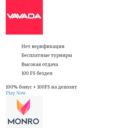
Нет верификации
Бесплатные турниры
Высокая отдача
100 FS бездеп
100% бонус + 100FS на депозит
Play Now