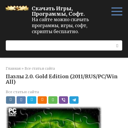
Перейти
Скачать Игры,
к
Программы, Софт.
контенту
На сайте можно скачать
программы, игры, софт,
скрипты бесплатно.
Поиск:
Главная
»
Все статьи сайта
Пазлы 2.0. Gold Edition (2011/RUS/PC/Win
All)
Все статьи сайта