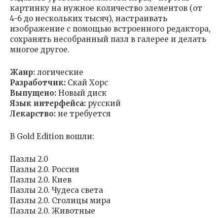
картинку на нужное количество элементов (от
4-6 до нескольких тысяч), настраивать
изображение с помощью встроенного редактора,
сохранять несобранный пазл в галерее и делать
многое другое.
Жанр:
логические
Разработчик:
Скай Хорс
Выпущено:
Новый диск
Язык интерфейса:
русский
Лекарство:
не требуется
В Gold Edition вошли:
Пазлы 2.0
Пазлы 2.0. Россия
Пазлы 2.0. Киев
Пазлы 2.0. Чудеса света
Пазлы 2.0. Столицы мира
Пазлы 2.0. Животные