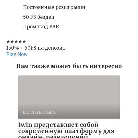
Постоянные розыгрыши
50 FS бездеп
Промокод BAR
★★★★★
150% + 50FS на депозит
Play Now
Вам также может быть интересно
Все статьи сайта
1win представляет собой
современную платформу для
онлайн-развлечений