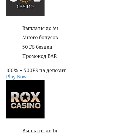
Выплаты до 4ч
Много бонусов
50 FS бездеп
Промокод BAR
100% + 500FS на депозит
Play Now
Выплаты до 1ч