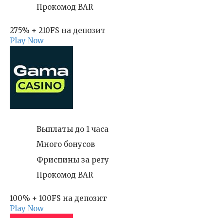
Прокомод BAR
275% + 210FS на депозит
Play Now
Выплаты до 1 часа
Много бонусов
Фриспины за регу
Прокомод BAR
100% + 100FS на депозит
Play Now