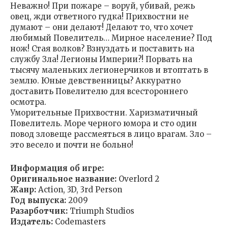
Неважно! При пожаре – воруй, убивай, режь
овец, жди ответного гудка! Прихвостни не
думают – они делают! Делают то, что хочет
любимый Повелитель… Мирное население? Под
нож! Стая волков? Взнуздать и поставить на
службу Зла! Легионы Империи?! Порвать на
тысячу маленьких легионерчиков и втоптать в
землю. Юные девственницы? Аккуратно
доставить Повелителю для всестороннего
осмотра.
Уморительные Прихвостни. Харизматичный
Повелитель. Море черного юмора и сто один
повод зловеще рассмеяться в лицо врагам. Зло –
это весело и почти не больно!
Информация об игре:
Оригинальное название:
Overlord 2
Жанр:
Action, 3D, 3rd Person
Год выпуска:
2009
Разарботчик:
Triumph Studios
Издатель:
Codemasters