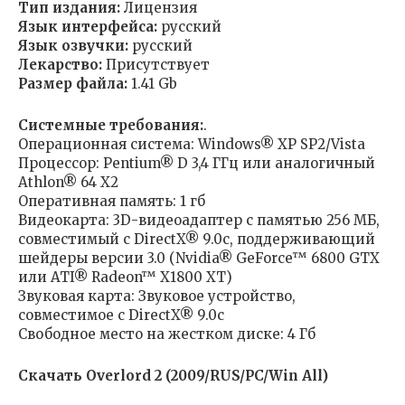
Тип издания:
Лицензия
Язык интерфейса:
русский
Язык озвучки:
русский
Лекарство:
Присутствует
Размер файла:
1.41 Gb
Системные требования:
.
Операционная система: Windows® XP SP2/Vista
Процессор: Pentium® D 3,4 ГГц или аналогичный
Athlon® 64 X2
Оперативная память: 1 гб
Видеокарта: 3D-видеоадаптер с памятью 256 МБ,
совместимый с DirectX® 9.0с, поддерживающий
шейдеры версии 3.0 (Nvidia® GeForce™ 6800 GTX
или ATI® Radeon™ X1800 XT)
Звуковая карта: Звуковое устройство,
совместимое с DirectX® 9.0с
Свободное место на жестком диске: 4 Гб
Скачать Overlord 2 (2009/RUS/PC/Win All)