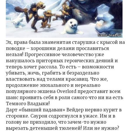
Эх, права была знаменитая старушка с крысой на
поводке – хорошими делами прославиться
нельзя! Прогрессивное человечество уже
накушалось приторных героических деяний и
теперь хочет рассола. То есть – возможности
убивать, жечь, грабить и безраздельно
властвовать над телами красавиц. Что же,
продолжение эпохального и нереально
популярного экшена Overlord предоставит всем
шанс проявить себя в роли самого что ни на есть
Темного Владыки!
Дарт «бывший падаван» Вейдер нервно курит в
сторонке. Саурон содрогнулся в ужасе. Им и в
голову не приходило, что зачем-то нужно
вырезать детенышей тюленей! Или не нужно?