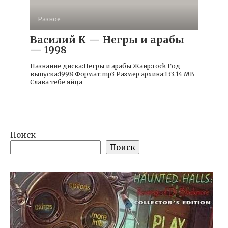
Разное
Василий К — Негры и арабы
— 1998
Название диска:Негры и арабы Жанр:rock Год
выпуска:1998 Формат:mp3 Размер архива:133.14 MB
Cлава тебе яйца
Поиск
Поиск