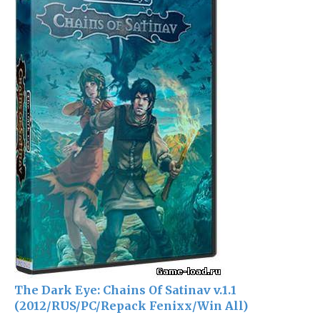
The Dark Eye: Chains Of Satinav v.1.1
(2012/RUS/PC/Repack Fenixx/Win All)