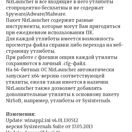
NirLauncher и все входящие в него утлиботы
стопроцентно бесплатны и не содержат
Spyware/Adware/Malware.
Пакет NirLauncher содержит разные
инструменты, которые могут Вам пригодиться
при ежедневном использовании ПК.
Для каждой утлиботы имеется возможность
просмотра файла справки либо перехода на веб-
страницу утлиботы.
При работе с флешки опции каждой утилиты
сохраняются в личный .cfg-файл.
На 64-битных ОС NirLauncher автоматически
запускает x64-версию соответствующей
утилиты, ежели такая имеется в наличии.
NirLauncher также дозволяет добавлять
дополнительные утилиты к основному пакету
NirSoft, например, утлиботы от Sysinternals.
Изменения:
Update: winapp2.ini v4.01.130512
версия Sysinternals Suite от 17.05.2013