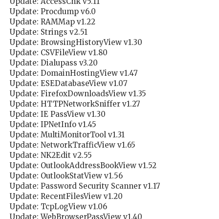
Update: AccessChk v5.11
Update: Procdump v6.0
Update: RAMMap v1.22
Update: Strings v2.51
Update: BrowsingHistoryView v1.30
Update: CSVFileView v1.80
Update: Dialupass v3.20
Update: DomainHostingView v1.47
Update: ESEDatabaseView v1.07
Update: FirefoxDownloadsView v1.35
Update: HTTPNetworkSniffer v1.27
Update: IE PassView v1.30
Update: IPNetInfo v1.45
Update: MultiMonitorTool v1.31
Update: NetworkTrafficView v1.65
Update: NK2Edit v2.55
Update: OutlookAddressBookView v1.52
Update: OutlookStatView v1.56
Update: Password Security Scanner v1.17
Update: RecentFilesView v1.20
Update: TcpLogView v1.06
Update: WebBrowserPassView v1.40