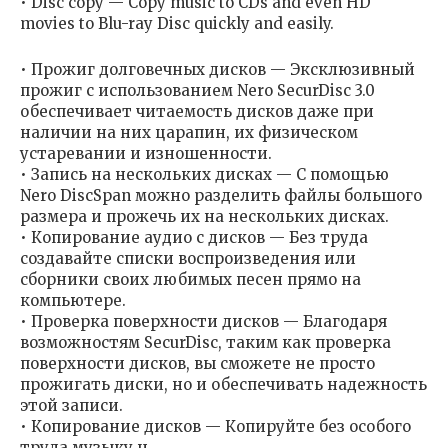
• Disc copy — Copy music to CDs and even HD
movies to Blu-ray Disc quickly and easily.
• Прожиг долговечных дисков — Эксклюзивный
прожиг с использованием Nero SecurDisc 3.0
обеспечивает читаемость дисков даже при
наличии на них царапин, их физическом
устаревании и изношенности.
• Запись на нескольких дисках — С помощью
Nero DiscSpan можно разделить файлы большого
размера и прожечь их на нескольких дисках.
• Копирование аудио с дисков — Без труда
создавайте списки воспроизведения или
сборники своих любимых песен прямо на
компьютере.
• Проверка поверхности дисков — Благодаря
возможностям SecurDisc, таким как проверка
поверхности дисков, вы сможете не просто
прожигать диски, но и обеспечивать надежность
этой записи.
• Копирование дисков — Копируйте без особого
труда музыку н