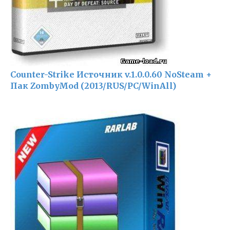
Counter-Strike Источник v.1.0.0.60 NoSteam +
Пак ZombyMod (2013/RUS/PC/WinAll)