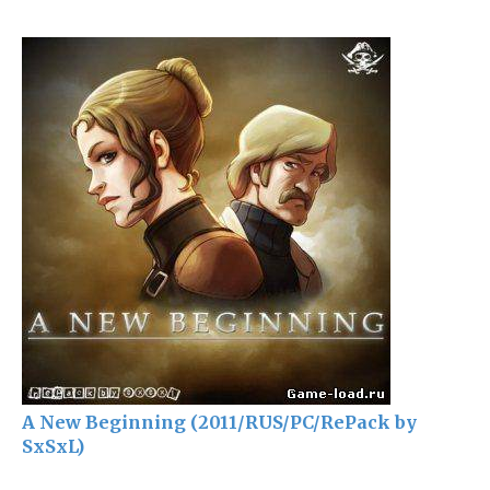
A New Beginning (2011/RUS/PC/RePack by
SxSxL)