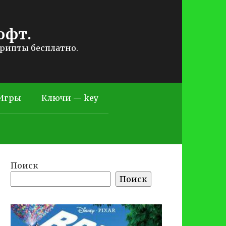
офт.
крипты бесплатно.
Игры
Ключи — key
Поиск
Поиск