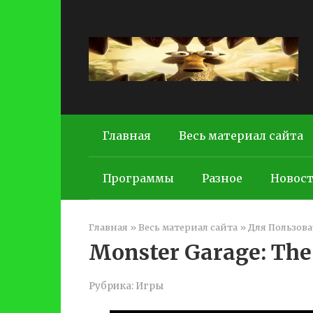
Перейти
к
контенту
Главная
Весь материал сайта
Программы
Разное
Новос
Главная
»
Весь материал сайта
»
Для Пользова
Monster Garage: The
Рубрика:
Игры