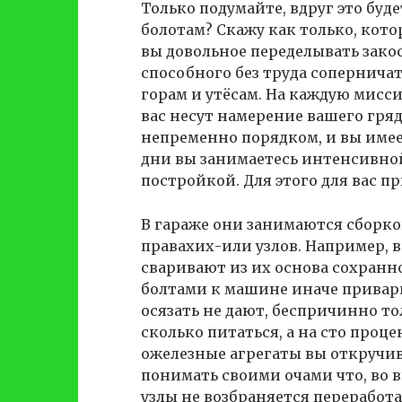
Только подумайте, вдруг это буд
болотам? Скажу как только, кото
вы довольное переделывать зако
способного без труда соперничат
горам и утёсам. На каждую мисси
вас несут намерение вашего гря
непременно порядком, и вы имее
дни вы занимаетесь интенсивной
постройкой. Для этого для вас 
В гараже они занимаются сборко
правахих-или узлов. Например, в
сваривают из их основа сохранн
болтами к машине иначе привари
осязать не дают, беспричинно тол
сколько питаться, а на сто проц
ожелезные агрегаты вы откручив
понимать своими очами что, во в
узлы не возбраняется переработа