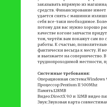
заказывать впрямую из магазина,
средств. Финансирование имеет 
удается снять с машинки излишн
себя все-таки необходимое. Более
потому для вас нужно хорошо рас
качестве когоие запчасти придут
том, чертёж вам покажут сам по
работы. К счастью, позволительн
фактически весьгда к месту. И во
и выезжаете на соперничество. В 
труднопроходимой местности, пр
Системные требования:
Операционная система:Windows 
Процессор:Pentium II 500Mhz
Память:128MB
Видео:DirectX 9.0 и 32MB видео п
Звук:Звуковая карта совместимая