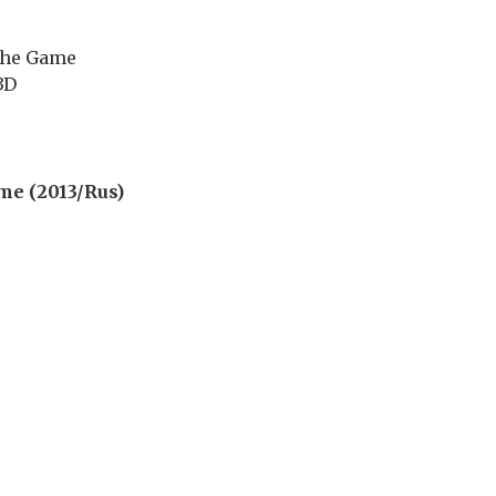
The Game
3D
e (2013/Rus)