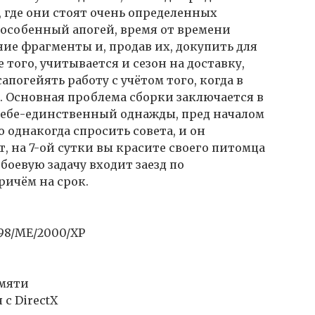
 где они стоят очень определенных
особенный апогей, время от времени
ие фрагменты и, продав их, докупить для
 того, учитывается и сезон на доставку,
апогейять работу с учётом того, когда в
. Основная проблема сборки заключается в
 себе-единственный однажды, пред началом
о однакогда спросить совета, и он
т, на 7-ой сутки вы красите своего питомца
боевую задачу входит заезд по
ичём на срок.
98/ME/2000/XP
амяти
 с DirectX