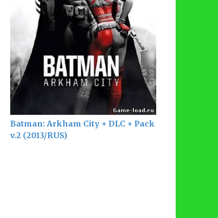
Batman: Arkham City + DLC + Pack
v.2 (2013/RUS)