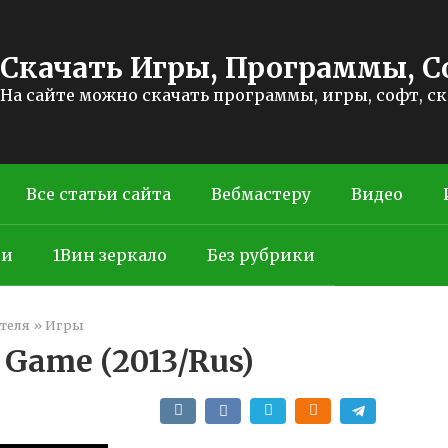
Скачать Игры, Программы, С
На сайте можно скачать программы, игры, софт, с
Все статьи сайта
Вебмастеру
Видео
ти
1Вин зеркало
Без рубрики
теля
»
Игры
 Game (2013/Rus)