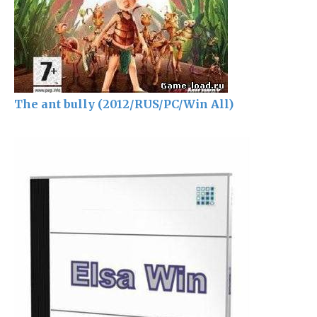
The ant bully (2012/RUS/PC/Win All)