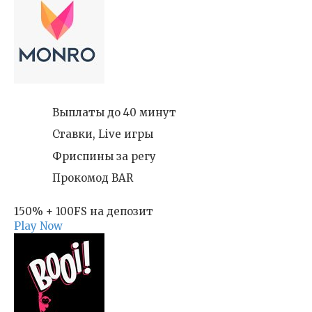
Выплаты до 40 минут
Ставки, Live игры
Фриспины за регу
Прокомод BAR
150% + 100FS на депозит
Play Now