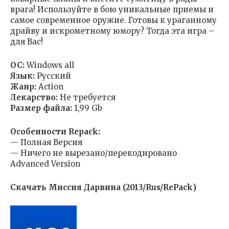
врага! Используйте в бою уникальные приемы и
самое современное оружие. Готовы к ураганному
драйву и искрометному юмору? Тогда эта игра –
для Вас!
OC:
Windows all
Язык:
Русский
Жанр:
Action
Лекарство:
Не требуется
Размер файла:
1,99 Gb
Особенности Repack:
— Полная Версия
— Ничего не вырезано/перекодировано
Advanced Version
Скачать Миссия Дарвина (2013/Rus/RePack)