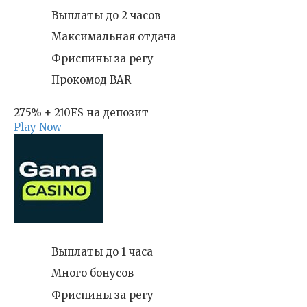
Выплаты до 2 часов
Максимальная отдача
Фриспины за регу
Прокомод BAR
275% + 210FS на депозит
Play Now
Выплаты до 1 часа
Много бонусов
Фриспины за регу