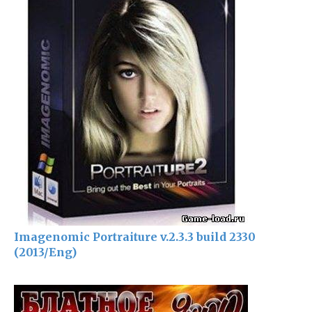
Imagenomic Portraiture v.2.3.3 build 2330
(2013/Eng)