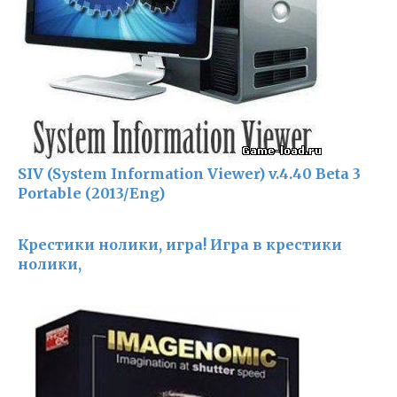
SIV (System Information Viewer) v.4.40 Beta 3
Portable (2013/Eng)
Крестики нолики, игра! Игра в крестики
нолики,