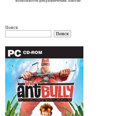
возможности для развлечений. Многие
Поиск
Поиск