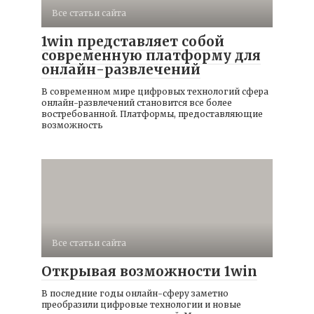
Все статьи сайта
1win представляет собой
современную платформу для
онлайн-развлечений
В современном мире цифровых технологий сфера
онлайн-развлечений становится все более
востребованной. Платформы, предоставляющие
возможность
Все статьи сайта
Открывая возможности 1win
В последние годы онлайн-сферу заметно
преобразили цифровые технологии и новые