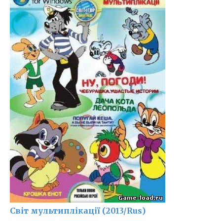
Світ мультиплікації (2013/Rus)