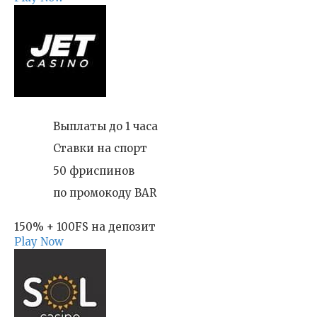
Выплаты до 1 часа
Ставки на спорт
50 фриспинов
по промокоду BAR
150% + 100FS на депозит
Play Now