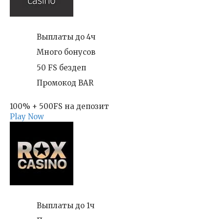
Выплаты до 4ч
Много бонусов
50 FS бездеп
Промокод BAR
100% + 500FS на депозит
Play Now
Выплаты до 1ч