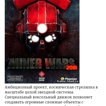
Амбициозный проект, космическая стрелялка в
масштабе целой звездной системы.
Специальный воксельный движок позволяет
создавать огромные сложные объекты с