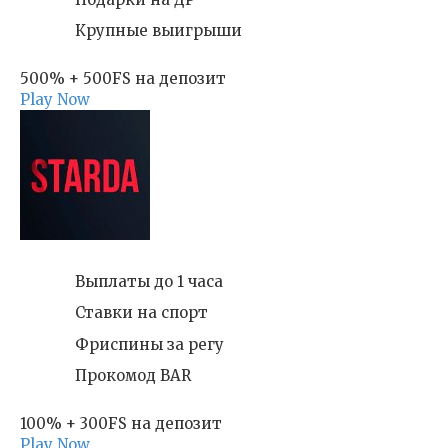
Крупные выигрыши
500% + 500FS на депозит
Play Now
Выплаты до 1 часа
Ставки на спорт
Фриспины за регу
Прокомод BAR
100% + 300FS на депозит
Play Now