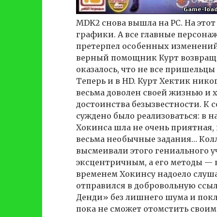
MDK2 снова вышла на PC. На это
графики. А все главные персона
претерпел особенных изменений:
верный помощник Курт возвращаю
оказалось, что не все пришельцы
Теперь и в HD. Курт Хектик нико
весьма доволен своей жизнью и х
достоинства безызвестности. К
суждено было реализоваться: в н
Хокинса шла не очень приятная,
весьма необычные задания… Кол
высмеивали этого гениального у
эксцентричным, а его методы —
временем Хокинсу надоело слуш
отправился в добровольную ссы
Денди» без лишнего шума и покл
пока не сможет отомстить своим