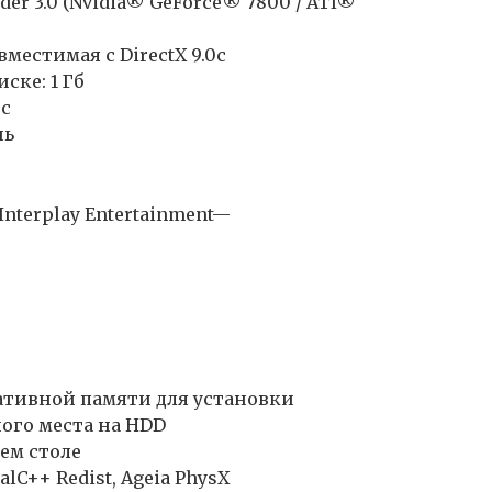
er 3.0 (Nvidia® GeForce® 7800 / ATI®
вместимая с DirectX 9.0c
ске: 1 Гб
0c
шь
Interplay Entertainment—
ративной памяти для установки
ного места на HDD
ем столе
alC++ Redist, Ageia PhysX