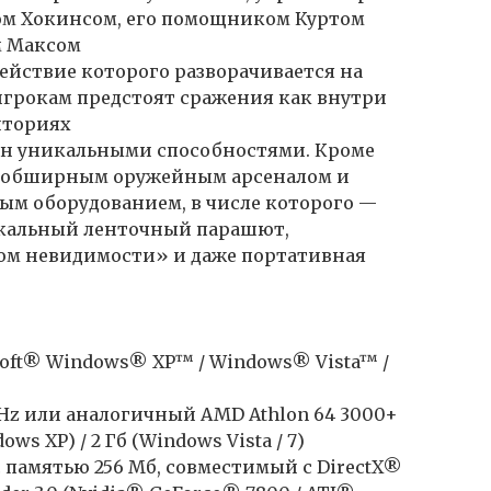
м Хокинсом, его помощником Куртом
м Максом
ействие которого разворачивается на
игрокам предстоят сражения как внутри
иториях
ен уникальными способностями. Кроме
ся обширным оружейным арсеналом и
м оборудованием, в числе которого —
икальный ленточный парашют,
юм невидимости» и даже портативная
oft® Windows® XP™ / Windows® Vista™ /
 GHz или аналогичный AMD Athlon 64 3000+
ws XP) / 2 Гб (Windows Vista / 7)
с памятью 256 Мб, совместимый с DirectX®