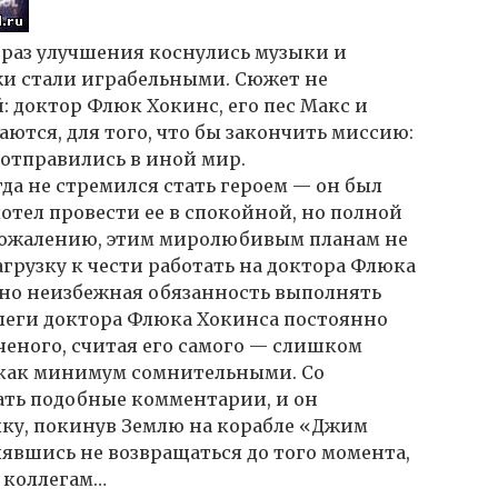
т раз улучшения коснулись музыки и
жи стали играбельными. Сюжет не
 доктор Флюк Хокинс, его пес Макс и
тся, для того, что бы закончить миссию:
 отправились в иной мир.
гда не стремился стать героем — он был
отел провести ее в спокойной, но полной
 сожалению, этим миролюбивым планам не
агрузку к чести работать на доктора Флюка
 но неизбежная обязанность выполнять
леги доктора Флюка Хокинса постоянно
ченого, считая его самого — слишком
 как минимум сомнительными. Со
ать подобные комментарии, и он
лку, покинув Землю на корабле «Джим
явшись не возвращаться до того момента,
 коллегам…