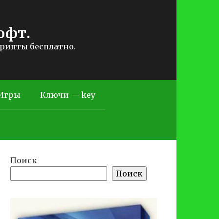
офт.
крипты бесплатно.
Игры
Ключи — key
Поиск
Поиск