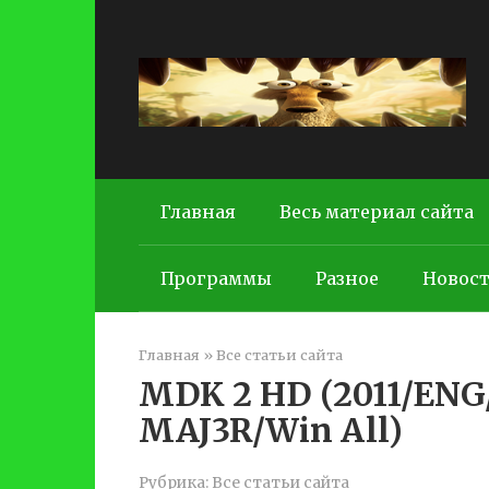
Перейти
к
контенту
Главная
Весь материал сайта
Программы
Разное
Новос
Главная
»
Все статьи сайта
MDK 2 HD (2011/ENG
MAJ3R/Win All)
Рубрика:
Все статьи сайта