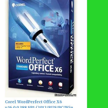
Corel WordPerfect Office X6
v.16.0.0.388 SP1 (2012/RUS/PC/Win