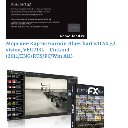
Морские Карты Garmin BlueChart v.11.50.g2,
vision, VEU713L – Finland
(2011/ENG/RUS/PC/Win All)