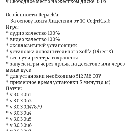
v Свободное место на жестком диске: 6 Гб
Особенности Repack’a:
—За основу взята Лицензия от 1C-СофтКлаб—
Игра:
* аудио качество 100%
* видео качество 100%
* эксклюзивный установщик
* установка дополнительного Soft’a (DirectX)
* все пути реестра сохранены
* запуск игры через ярлык на десктопе или через
меню пуск
* для установки необходимо 512 Мб ОЗУ
* примерное время установки 5 минут(а,ы)
Патчи:
* v 3.0.3.0u1
* v 3.0.3.0u2
* v 3.0.3.0.147879
* v 3.0.3.0u4
* v 3.0.3.0u5
* v 3.0.3.0u6