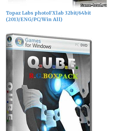
Topaz Labs photoFXlab 32bit/64bit
(2013/ENG/PC/Win All)