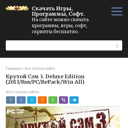
Перейти
Скачать Игры,
к
Программы, Софт.
контенту
На сайте можно скачать
программы, игры, софт,
скрипты бесплатно.
Поиск:
Главная
»
Все статьи сайта
Крутой Сэм 3. Deluxe Edition
(2013/Rus/PC/RePack/Win All)
Все статьи сайта