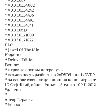
* v 3.0.3.0u7
* v 3.0.3.0.154002
* v 3.0.3.0.154242
* v 3.0.3.0.154436
* v 3.0.3.0.154491
* v 3.0.3.0.154741
* v 3.0.3.0u13
* v 3.0.3.0.171000
* v 3.0.3.0.171822
DLC:
* Jewel Of The Nile
Издания:
* Deluxe Edition
Разное:
* игровые архивы не тронуты
* возможность разбить на 2xDVD5 или 1xDVD9
* за основу взята лицензионная копия игры от
1C-СофтКлаб, обновлённая в Steam от 09.11.2012
Удалено:
* ——
Автор Repack’a:
* Fenixx