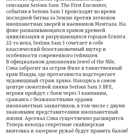
сенсации Serious Sam: The First Encounter,
события в Serious Sam 3 происходят во время
последней битвы за Землю против легионов
инопланетных зверей и наемников Ментала. На
фоне разваливающихся храмов древней
цивилизации и разрушающихся городов Египта
22-го века, Serious Sam 3 сочетает в себе
классический безостановочный шутер и
особенности современного геймплея.
В официальном дополнении Jewel of the Nile,
Сэма забросит на остров Филе в таинственный
храм Изиды, где протагониста подстерегает
чудовищный страж храма. Находясь в самом
центре сюжетной линии Serious Sam 3: BFE,
игроки пройдут с боем через 3 кампании,
сражаясь с безжалостными ордами
инопланетных захватчиков, в том числе с двумя
знакомыми представителями инопланетный
жизни. Арсенал Сэма существенно расширится.
Теперь некогда секретные снайперская
винтовка и лазерное ружьё будут править балом!