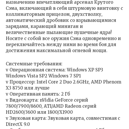
назначению впечатляющий арсенал Крутого
Сэма, включающий в себя штурмовую винтовку с
коллиматорным прицелом, двухстволку,
автоматический дробовик со взрывающимися
зарядами, карающий миниган и
величественные пылающие пушечные ядра!
Носите с собой все оружия Сэма одновременно и
переключайтесь между ними во время боя для
достижения максимальной огневой мощи.
Системные требования:
v Операционная система: Windows XP SP3
Windows Vista SP2 Windows 7 SP1
v Процессор: Intel Core 2 Duo 2.6GHz, AMD Phenom
X3 8750 или лучше
v Оперативная память: 2 Гб
v Видеокарта: nVidia GeForce серий
7800/7900/8600, ATI/AMD Radeon серий
HD2600/3600 или 1800/X1900
v Звуковая карта: Звуковая карта, совместимая с
DirectX 9.0