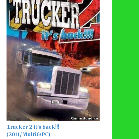
Trucker 2 it’s back!!!
(2011/Multi6/PC)