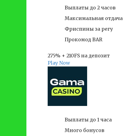
Выплаты до 2 часов
Максимальная отдача
Фриспины за регу
Прокомод BAR
275% + 210FS на депозит
Play Now
Выплаты до 1 часа
Много бонусов