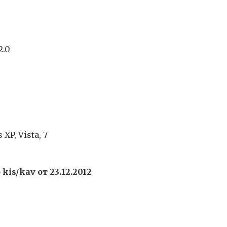
2.0
XP, Vista, 7
is/kav от 23.12.2012