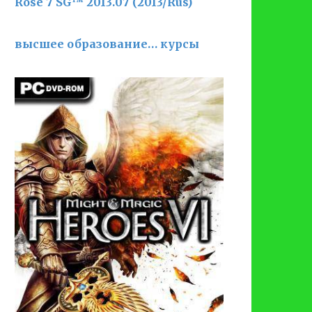
Rose 7 SG™ 2013.07 (2013/Rus)
высшее образование… курсы