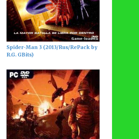
Spider-Man 3 (2013/Rus/RePack by
R.G. GBits)