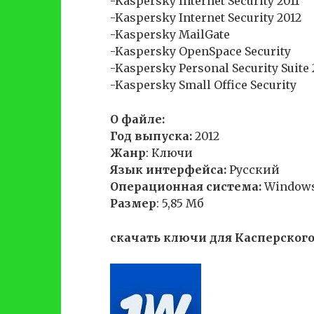
-Kaspersky Internet Security 2011
-Kaspersky Internet Security 2012
-Kaspersky MailGate
-Kaspersky OpenSpace Security
-Kaspersky Personal Security Suite 
-Kaspersky Small Office Security
О файле:
Год выпуска:
2012
Жанр
: Ключи
Язык интерфейса:
Русский
Операционная система:
Windows 
Размер
: 5,85 Мб
скачать ключи для Касперского k