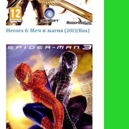
Heroes 6: Меч и магия (2013/Rus)