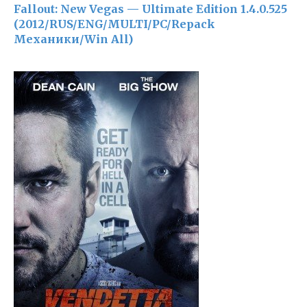
Fallout: New Vegas — Ultimate Edition 1.4.0.525
(2012/RUS/ENG/MULTI/PC/Repack
Механики/Win All)