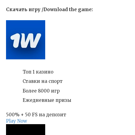
Скачать игру /Download the game:
Топ 1 казино
Ставки на спорт
Более 8000 игр
Ежедневные призы
500% + 50 FS на депозит
Play Now