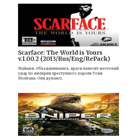
Игры
Scarface: The World is Yours
v.1.00.2 (2013/Rus/Eng/RePack)
Майами. Объединившись, враги наносят жестокий
удар по империи преступного короля Тони
Монтана. Они думают,
Игры