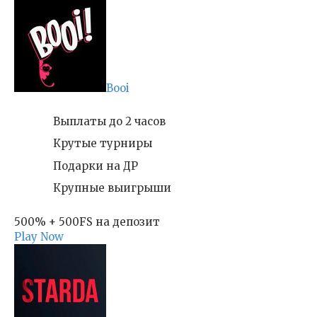
Booi
Выплаты до 2 часов
Крутые турниры
Подарки на ДР
Крупные выигрыши
500% + 500FS на депозит
Play Now