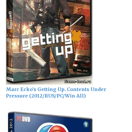
Marc Ecko’s Getting Up. Contents Under
Pressure (2012/RUS/PC/Win All)