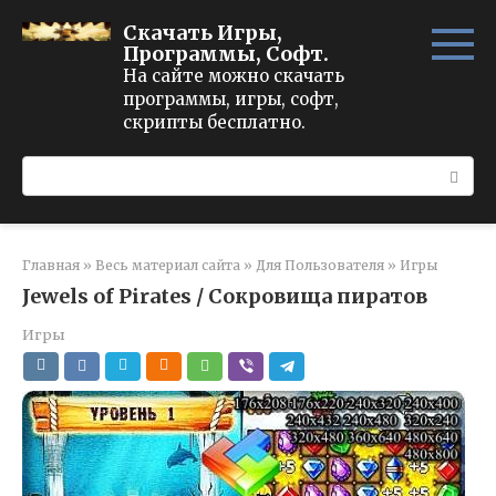
Перейти
Скачать Игры,
к
Программы, Софт.
контенту
На сайте можно скачать
программы, игры, софт,
скрипты бесплатно.
Поиск:
Главная
»
Весь материал сайта
»
Для Пользователя
»
Игры
Jewels of Pirates / Сокровища пиратов
Игры