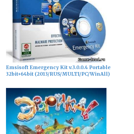
Emsisoft Emergency Kit v.3.0.0.4 Portable
32bit+64bit (2013/RUS/MULTI/PC/WinAll)