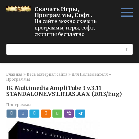
Перейти
Скачать Игры,
к
Программы, Софт.
контенту
На сайте можно скачать
программы, игры, софт,
скрипты бесплатно.
Поиск:
Главная
»
Весь материал сайта
»
Для Пользователя
»
Программы
IK Multimedia AmpliTube 3 v.3.11
STANDALONE.VST.RTAS.AAX (2013/Eng)
Программы