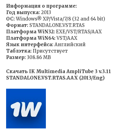
Информация о программе:
Год выпуска:
2013
OC:
Windows® XP/Vista/7/8 (32 and 64 bit)
Формат:
STANDALONE.VST.RTAS
Платформа WiN32:
EXE/VST/RTAS/AAX
Платформа WiN64:
VST/AAX
Язык интерфейса:
Английский
Таблэтка:
Присутствует
Размер:
308.86 MB
Скачать IK Multimedia AmpliTube 3 v.3.11
STANDALONE.VST.RTAS.AAX (2013/Eng)