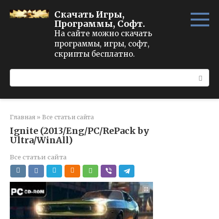
Перейти
Скачать Игры,
к
Программы, Софт.
контенту
На сайте можно скачать
программы, игры, софт,
скрипты бесплатно.
Поиск:
Главная
»
Все статьи сайта
Ignite (2013/Eng/PC/RePack by
Ultra/WinAll)
Все статьи сайта