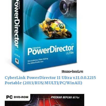
CyberLink PowerDirector 11 Ultra v.11.0.0.2215
Portable (2013/RUS/MULTI/PC/WinAll)