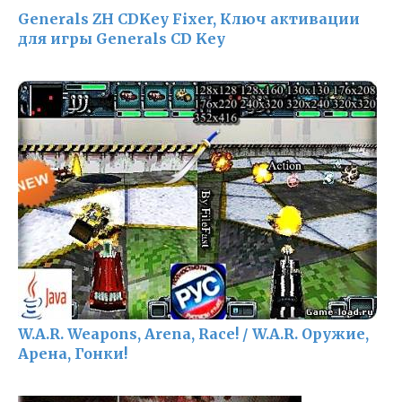
Generals ZH CDKey Fixer, Ключ активации
для игры Generals CD Key
W.A.R. Weapons, Arena, Race! / W.A.R. Оружие,
Арена, Гонки!