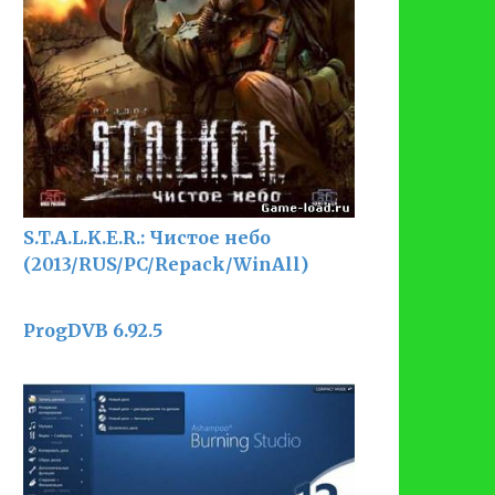
S.T.A.L.K.E.R.: Чистое небо
(2013/RUS/PC/Repack/WinAll)
ProgDVB 6.92.5