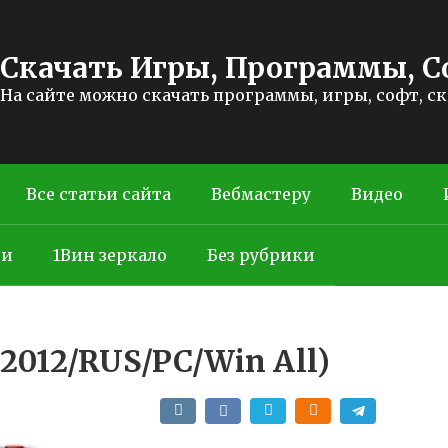
Скачать Игры, Программы, С
На сайте можно скачать программы, игры, софт, с
Все статьи сайта
Вебмастеру
Видео
ти
1Вин зеркало
Без рубрики
 (2012/RUS/PC/Win All)