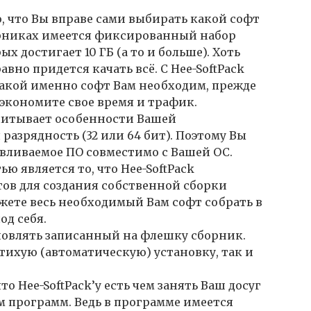
о, что Вы вправе сами выбирать какой софт
орниках имеется фиксированный набор
 достигает 10 ГБ (а то и больше). Хоть
авно придется качать всё. С Hee-SoftPack
какой именно софт Вам необходим, прежде
 экономите свое время и трафик.
 учитывает особенности Вашей
азрядность (32 или 64 бит). Поэтому Вы
авливаемое ПО совместимо с Вашей ОС.
ю является то, что Hee-SoftPack
ов для создания собственной сборки
ете весь необходимый Вам софт собрать в
од себя.
новлять записанный на флешку сборник.
тихую (автоматическую) установку, так и
что Hee-SoftPack’у есть чем занять Ваш досуг
 программ. Ведь в программе имеется