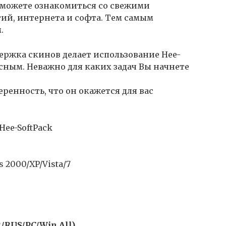
 можете ознакомиться со свежими
гий, интернета и софта. Тем самым
.
ержка скинов делает использование Hee-
сным. Неважно для каких задач Вы начнете
веренность, что он окажется для вас
ee-SoftPack
 2000/XP/Vista/7
2/RUS/PC/Win All)