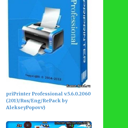
priPrinter Professional v.5.6.0.2060
(2013/Rus/Eng/RePack by
AlekseyPopovv)