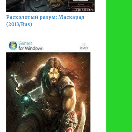
Расколотый разум: Маскарад
(2013/Rus)