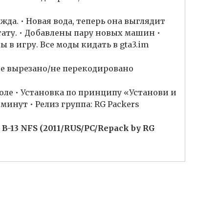
жда. • Новая вода, теперь она выглядит
тату. • Добавлены пару новых машин •
 в игру. Все моды кидать в gta3.im
не вырезано/не перекодировано
толе • Установка по принципу «Установи и
 минут • Релиз группа: RG Packers
 B-13 NFS (2011/RUS/PC/Repack by RG