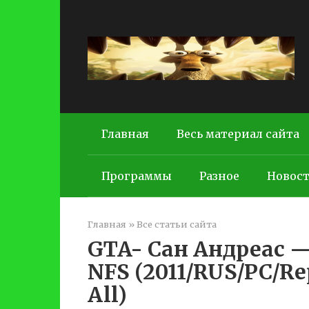
Перейти
к
контенту
Главная
Весь материал сайта
Программы
Разное
Новос
Главная
»
Все статьи сайта
GTA- Сан Андреас —
NFS (2011/RUS/PC/Re
All)