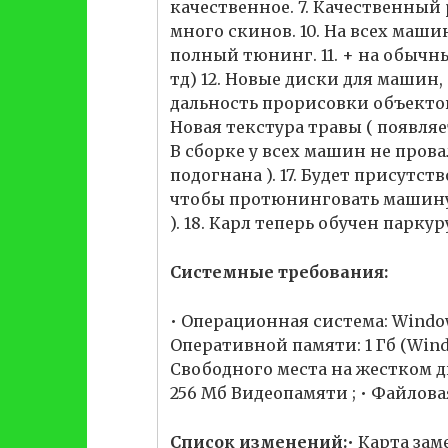
качественное. 7. Качественный 
много скинов. 10. На всех машин
полный тюнинг. 11. + на обыч
тд) 12. Новые диски для машин,
дальность прорисовки объектов. 
Новая текстура травы ( появляе
В сборке у всех машин не прова
подогнана ). 17. Будет присутс
чтобы протюнинговать машину н
). 18. Карл теперь обучен парку
Системные требования:
• Операционная система: Windows 
Оперативной памяти: 1 Гб (Window
Свободного места на жестком дис
256 Мб Видеопамяти ; • Файлова
Список изменений:
• Карта зам