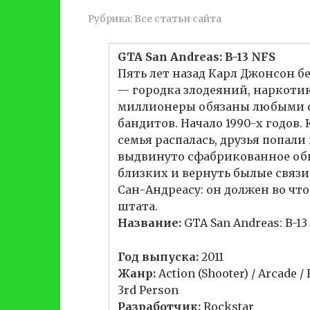
Рубрика:
Все статьи сайта
GTA San Andreas: B-13 NFS
Пять лет назад Карл Джонсон б
— городка злодеяний, наркотик
миллионеры обязаны любыми с
бандитов. Начало 1990-х годов. 
семья распалась, друзья попали 
выдвинуто сфабрикованное обв
близких и вернуть былые связи,
Сан-Андреасу: он должен во что
штата.
Название:
GTA San Andreas: B-13
Год выпуска:
2011
Жанр:
Action (Shooter) / Arcade / 
3rd Person
Разработчик:
Rockstar