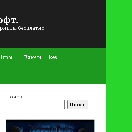
офт.
крипты бесплатно.
Игры
Ключи — key
Поиск
Поиск