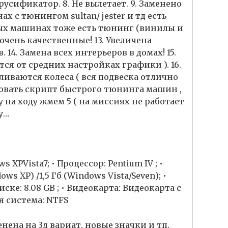
русификатор. 8. Не вылетает. 9. Заменено
ах с тюнингом sultan/ jester и тд есть
ных машинах тоже есть тюнинг (винилы и
 очень качественные! 13. Увеличена
14. Замена всех интерьеров в домах! 15.
тся от средних настройках графики ). 16.
ливаются колеса ( вся подвеска отлично
твовать скрипт быстрого тюнинга машин ,
а ходу жмем 5 ( на миссиях не работает
ру…
XPVista7; • Процессор: Pentium IV ; •
s XP) /1,5 Гб (Windows Vista/Seven); •
ке: 8.08 GB ; • Видеокарта: Видеокарта с
я система: NTFS
енена на 3д вариат, новые значки и тп.