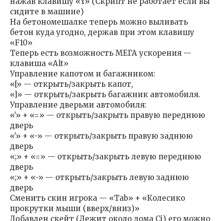
нажав клавишу «Y» (Скрипт не работает если вы
сидите в машине)
На бетономешалке теперь можно выливать
бетон куда угодно, держав при этом клавишу
«F10»
Теперь есть возможность МЕГА ускорения —
клавиша «Alt»
Управление капотом и багажником:
«[» — открыть/закрыть капот,
«]» — открыть/закрыть багажник автомобиля.
Управление дверьми автомобиля:
«’» + «=» — открыть/закрыть правую переднюю
дверь
«’» + «-» — открыть/закрыть правую заднюю
дверь
«;» + «=» — открыть/закрыть левую переднюю
дверь
«;» + «-» — открыть/закрыть левую заднюю
дверь
Сменить скин игрока — «Tab» + «Колесико
прокрутки мыши (вверх/вниз)»
Добавлен скейт (Лежит около дома Cj) его можно