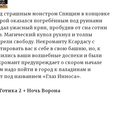
ад страшным монстром Спящим в концовке
ерой оказался погребённым под руинами
дал ужасный крик, пробудив от сна сотни
в. Магический купол рухнул и толпы
ели свободу. Некроманту Ксардасу с
ировать вас к себе в свою башню, но, к
шились ваши волшебные доспехи и были
кромант предупреждает о скором начале
м надо пойти в город к паладинам и
т под названием «Глаз Инноса».
/ Готика 2 + Ночь Ворона