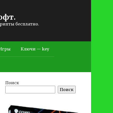
офт.
крипты бесплатно.
Игры
Ключи — key
Поиск
Поиск