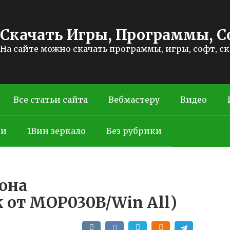
Скачать Игры, Программы, С
На сайте можно скачать программы, игры, софт, с
Все статьи сайта
Вебмастеру
Видео
ти
1Вин зеркало
Без рубрики
рона
k от MOP030B/Win All)