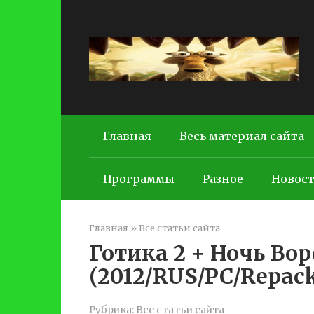
Перейти
к
контенту
Главная
Весь материал сайта
Программы
Разное
Новос
Главная
»
Все статьи сайта
Готика 2 + Ночь Во
(2012/RUS/PC/Repac
Рубрика:
Все статьи сайта