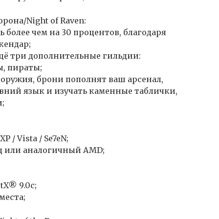
она/Night of Raven:
 более чем на 30 процентов, благодаря
кендар;
ещё три дополнительные гильдии:
, пираты;
 оружия, брони пополнят ваш арсенал,
вний язык и изучать каменные таблички,
;
P / Vista / Se7eN;
ГГц или аналогичный AMD;
tX® 9.0с;
места;