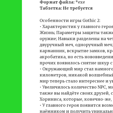
Формат файла:
*exe
Таблетка: Не требуется
Особенности игры Gothic 2:
• Характеристик у главного героя
Жизнь; Параметры защиты также 
оружие; Навыки разделены на чет
двуручный меч, одноручный меч
карманник, вскрытие замков, кр
акробатика, но есть нововведени
прочих появилось снятие шкур 
• Окружающий мир стал намного 
километров, никакой волшебный 
мир теперь стало интереснее и у
• Увеличилось количество NPC, 
также вы найдёте своих друзей,
Хориниса, которые, конечно-же,
• У главного героя появится воз
наёмником и получить уникальн