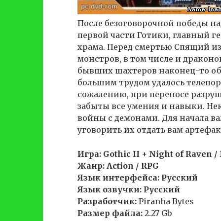
После безоговорочной победы н
первой части Готики, главный г
храма. Перед смертью Спящий из
монстров, в том числе и драконо
бывших шахтеров наконец-то обр
большим трудом удалось телепорт
сожалению, при переносе разру
забыты все умения и навыки. Не
войны с демонами. Для начала ва
уговорить их отдать вам артефак
Игра: Gothic II + Night of Raven 
Жанр: Action / RPG
Язык интерфейса: Русский
Язык озвучки: Русский
Разработчик:
Piranha Bytes
Размер файла:
2.27 Gb