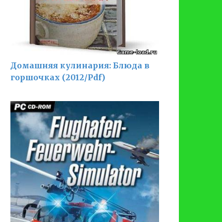
Домашняя кулинария: Блюда в
горшочках (2012/Pdf)