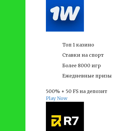
Топ 1 казино
Ставки на спорт
Более 8000 игр
Ежедневные призы
500% + 50 FS на депозит
Play Now