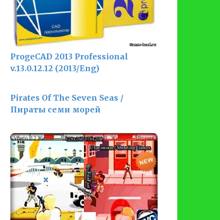
ProgeCAD 2013 Professional
v.13.0.12.12 (2013/Eng)
Pirates Of The Seven Seas /
Пираты семи морей