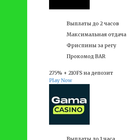
Выплаты до 2 часов
Максимальная отдача
Фриспины за регу
Прокомод BAR
275% + 210FS на депозит
Play Now
Выплаты до 1 часа