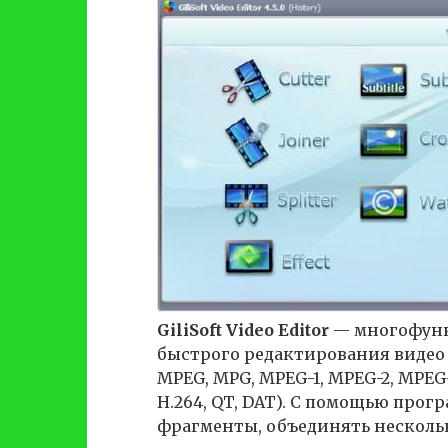
GiliSoft Video Editor
— многофунк
быстрого редактирования видео 
MPEG, MPG, MPEG-1, MPEG-2, MPEG-4
H.264, QT, DAT). С помощью про
фрагменты, объединять нескольк