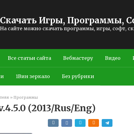
Скачать Игры, Программы, С
На сайте можно скачать программы, игры, софт, с
Все статьи сайта
Вебмастеру
Видео
ти
1Вин зеркало
Без рубрики
теля
»
Программы
v.4.5.0 (2013/Rus/Eng)