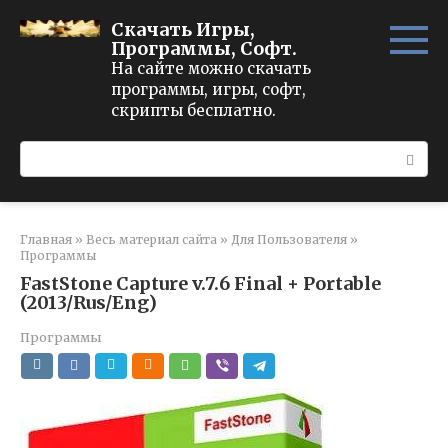
Перейти
Скачать Игры,
к
Программы, Софт.
контенту
На сайте можно скачать
программы, игры, софт,
скрипты бесплатно.
Поиск:
Главная
»
Весь материал сайта
»
Для Пользователя
»
Программы
FastStone Capture v.7.6 Final + Portable
(2013/Rus/Eng)
Программы