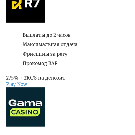
Выплаты до 2 часов
Максимальная отдача
Фриспины за регу
Прокомод BAR
275% + 210FS на депозит
Play Now