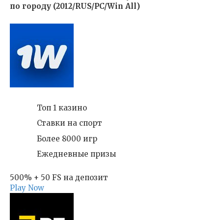
по городу (2012/RUS/PC/Win All)
Топ 1 казино
Ставки на спорт
Более 8000 игр
Ежедневные призы
500% + 50 FS на депозит
Play Now