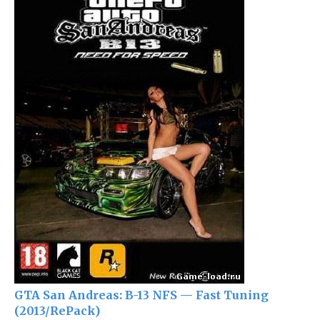
GTA San Andreas: B-13 NFS — Fast Tuning
(2013/RePack)