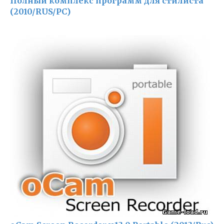
Полный комплекс программ для стилиста
(2010/RUS/PC)