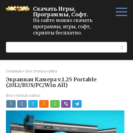
Перейти
Скачать Игры,
к
Программы, Софт.
контенту
На сайте можно скачать
программы, игры, софт,
скрипты бесплатно.
Поиск:
Главная
»
Все статьи сайта
Экранная Камера v.1.25 Portable
(2012/RUS/PC/Win All)
Все статьи сайта