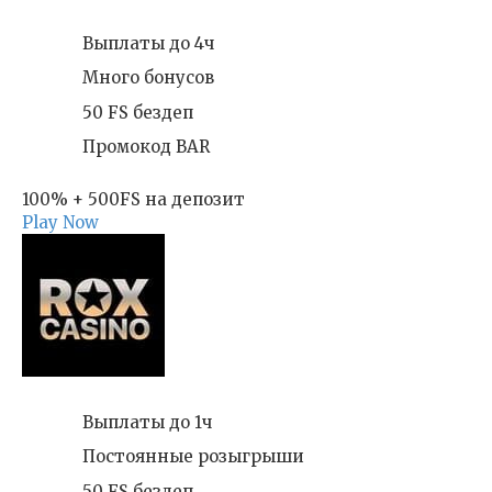
Выплаты до 4ч
Много бонусов
50 FS бездеп
Промокод BAR
100% + 500FS на депозит
Play Now
Выплаты до 1ч
Постоянные розыгрыши
50 FS бездеп