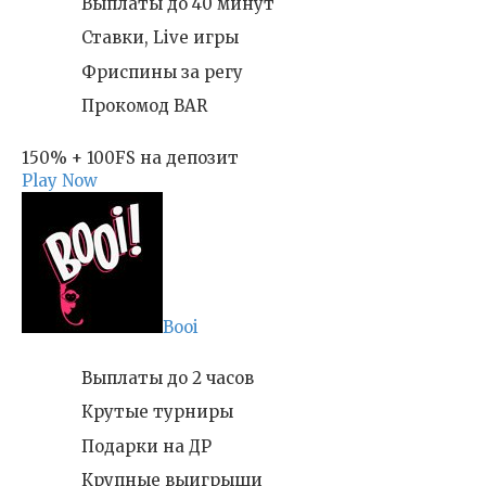
Выплаты до 40 минут
Ставки, Live игры
Фриспины за регу
Прокомод BAR
150% + 100FS на депозит
Play Now
Booi
Выплаты до 2 часов
Крутые турниры
Подарки на ДР
Крупные выигрыши