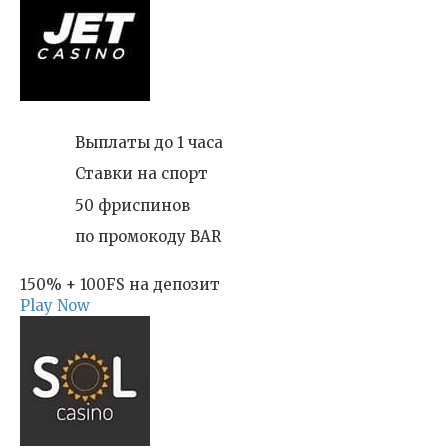
Выплаты до 1 часа
Ставки на спорт
50 фриспинов
по промокоду BAR
150% + 100FS на депозит
Play Now