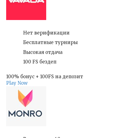
Нет верификации
Бесплатные турниры
Высокая отдача
100 FS бездеп
100% бонус + 100FS на депозит
Play Now