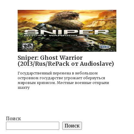
Игры
Sniper: Ghost Warrior
(2013/Rus/RePack от Audioslave)
Государственный перемена в небольшом
островном государстве угрожает обернуться
мировым кризисом. Местные военные открыли
шахту
Поиск
Поиск