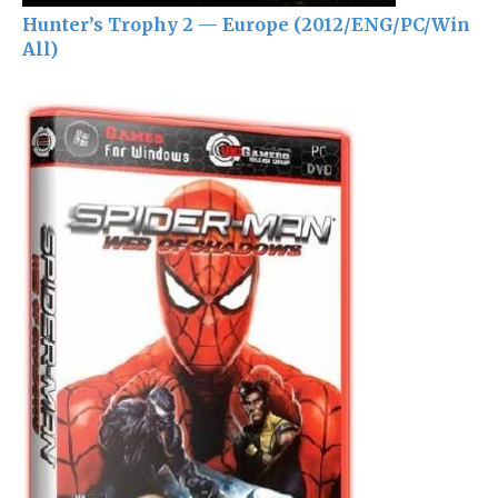
Hunter’s Trophy 2 — Europe (2012/ENG/PC/Win
All)