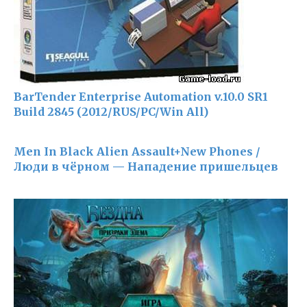
BarTender Enterprise Automation v.10.0 SR1
Build 2845 (2012/RUS/PC/Win All)
Men In Black Alien Assault+New Phones /
Люди в чёрном — Нападение пришельцев