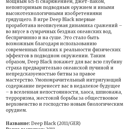
мощным sci-fi снаряжением, джет-паком,
неповторимым подводным оружием и иными
высокотехнологичными изобретениями
грядущего. В игре Deep Black впервые
проработана неописуемая динамика сражений –
во вкусе в сумрачных безднах океанских вод,
беспричинно и на суше. Это стало быть
возможным благодаря использованию
современных близких к реальности физических
эффектов в подводном окружении. Таким
образом, Deep Black покажет для вас всю глубину
страха предварительно океанской пучиной и
непредсказуемостью битвы за правое
мастерство. Умопомрачительный интригующий
содержание перенесет вас в недалекое будущее
– в вселенная непостоянности, хаоса, шпионажа,
терроризма, жестокой борьбы за обществоовое
верховенство и господство новым биологическим
орудием.
Название:
Deep Black (2011/GER)