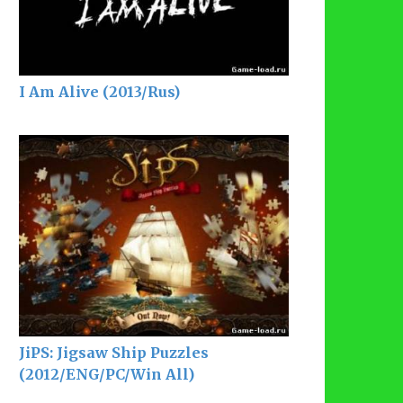
I Am Alive (2013/Rus)
JiPS: Jigsaw Ship Puzzles
(2012/ENG/PC/Win All)