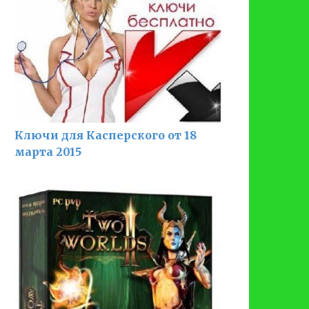
Ключи для Касперского от 18
марта 2015