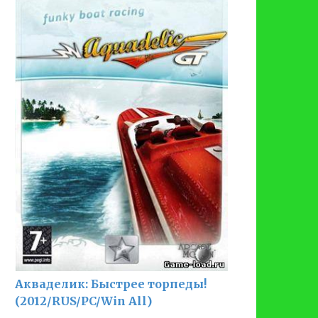
Акваделик: Быстрее торпеды!
(2012/RUS/PC/Win All)