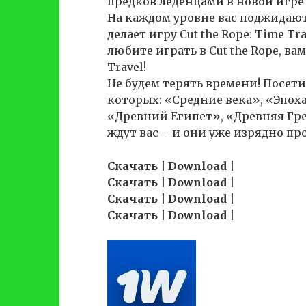
предков леденцами в новой игре C
На каждом уровне вас поджидают
делает игру Cut the Rope: Time T
любите играть в Cut the Rope, ва
Travel!
Не будем терять времени! Посет
которых: «Средние века», «Эпох
«Древний Египет», «Древняя Гр
ждут вас – и они уже изрядно пр
Скачать | Download |
Скачать | Download |
Скачать | Download |
Скачать | Download |