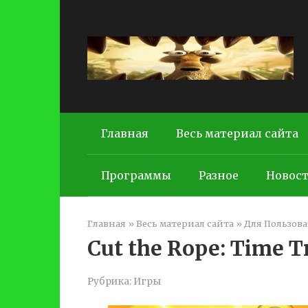
Перейти
к
контенту
Главная
Весь материал сайта
Программы
Разное
Новос
Главная
»
Весь материал сайта
»
Для Пользова
Cut the Rope: Time T
Рубрика:
Игры