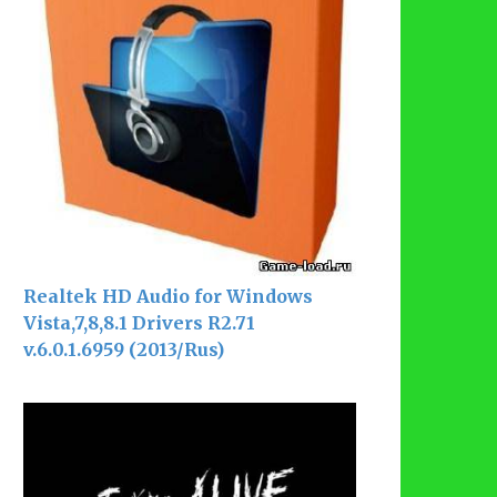
Realtek HD Audio for Windows
Vista,7,8,8.1 Drivers R2.71
v.6.0.1.6959 (2013/Rus)