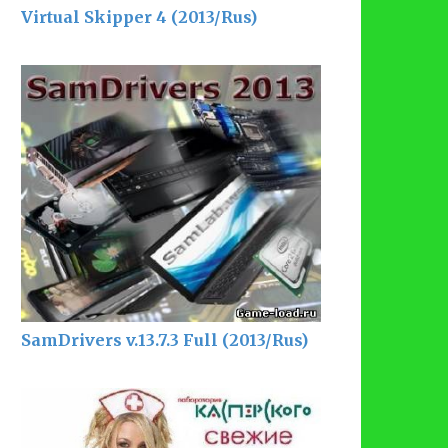
Virtual Skipper 4 (2013/Rus)
SamDrivers v.13.7.3 Full (2013/Rus)