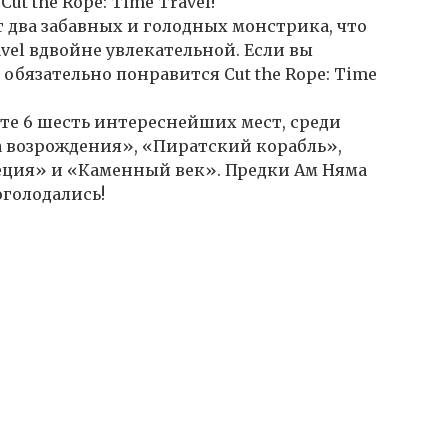
ut the Rope: Time Travel!
 два забавных и голодных монстрика, что
ravel вдвойне увлекательной. Если вы
м обязательно понравится Cut the Rope: Time
ите 6 шесть интереснейших мест, среди
а возрождения», «Пиратский корабль»,
еция» и «Каменный век». Предки Ам Няма
оголодались!