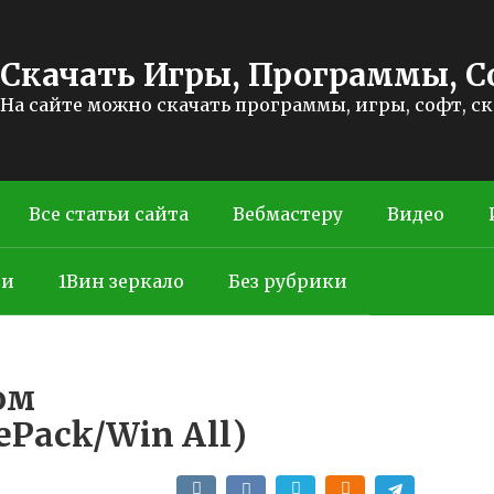
Скачать Игры, Программы, С
На сайте можно скачать программы, игры, софт, с
Все статьи сайта
Вебмастеру
Видео
ти
1Вин зеркало
Без рубрики
ом
ePack/Win All)