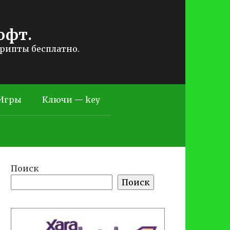
офт.
крипты бесплатно.
Игры
Ключи — key
Поиск
Поиск