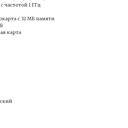
 с частотой 1 ГГц
окарта с 32 МБ памяти
ГБ
ая карта
йский