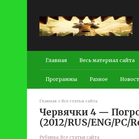
Перейти
к
контенту
Главная
Весь материал сайта
Программы
Разное
Новос
Главная
»
Все статьи сайта
Червячки 4 — Погр
(2012/RUS/ENG/PC/R
Рубрика:
Все статьи сайта