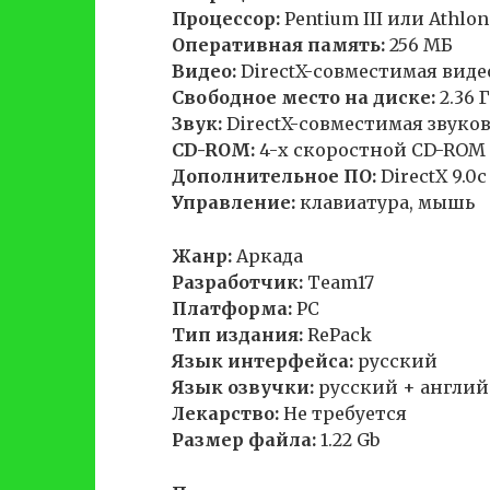
Процессор:
Pentium III или Athlon
Оперативная память:
256 МБ
Видео:
DirectX-совместимая виде
Свободное место на диске:
2.36 
Звук:
DirectX-совместимая звуков
CD-ROM:
4-х скоростной CD-ROM
Дополнительное ПО:
DirectX 9.0c
Управление:
клавиатура, мышь
Жанр:
Аркада
Разработчик:
Team17
Платформа:
PC
Тип издания:
RePack
Язык интерфейса:
русский
Язык озвучки:
русский + англи
Лекарство:
Не требуется
Размер файла:
1.22 Gb