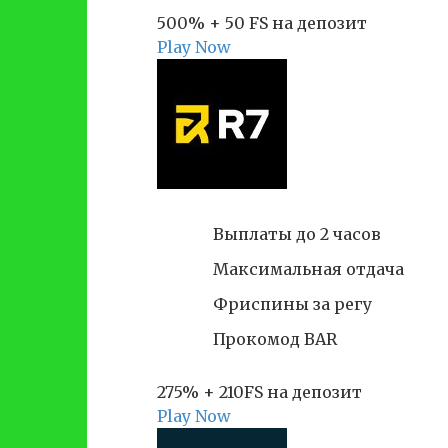
500% + 50 FS на депозит
Play Now
Выплаты до 2 часов
Максимальная отдача
Фриспины за регу
Прокомод BAR
275% + 210FS на депозит
Play Now