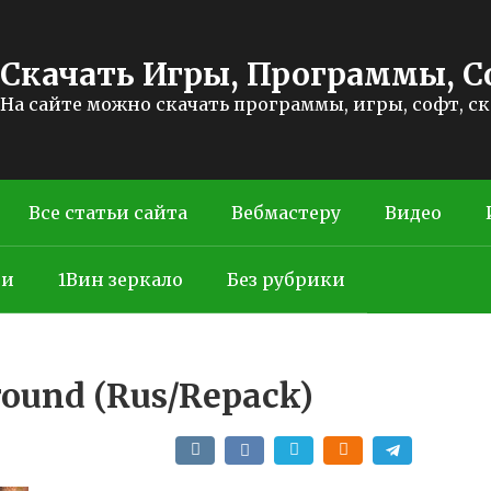
Скачать Игры, Программы, С
На сайте можно скачать программы, игры, софт, с
Все статьи сайта
Вебмастеру
Видео
ти
1Вин зеркало
Без рубрики
round (Rus/Repack)