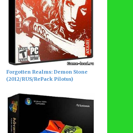
Forgotten Realms: Demon Stone
(2012/RUS/RePack Pilotus)