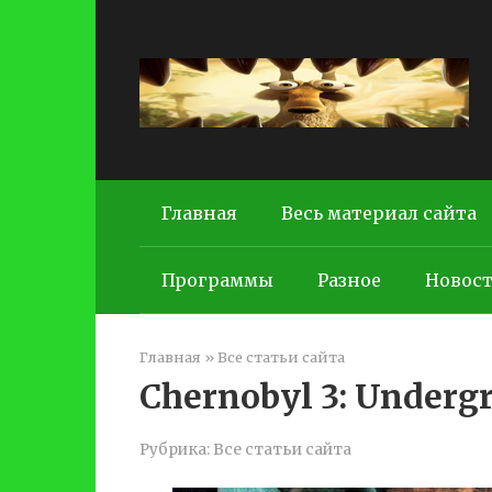
Перейти
к
контенту
Главная
Весь материал сайта
Программы
Разное
Новос
Главная
»
Все статьи сайта
Chernobyl 3: Underg
Рубрика:
Все статьи сайта