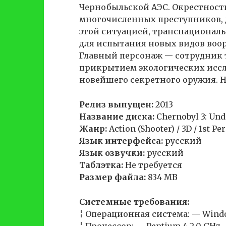
Чернобыльской АЭС. Окрестност
многочисленных преступников, д
этой ситуацией, транснационал
для испытания новых видов воо
Главный персонаж — сотрудник 
прикрытием экологических исс
новейшего секретного оружия. Н
Релиз выпущен:
2013
Название диска:
Chernobyl 3: Un
Жанр:
Action (Shooter) / 3D / 1st Pe
Язык интерфейса:
русский
Язык озвучки:
русский
Таблэтка:
Не требуется
Размер файла:
834 MB
Системные требования:
¦ Операционная система: — Windo