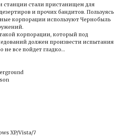
и станции стали пристанищем для
езертиров и прочих бандитов. Пользуясь
ьные корпорации используют Чернобыль
ружений.
такой корпорации, который под
ледований должен произвести испытания
о не все пойдет гладко…
derground
rson
ws XP/Vista/7