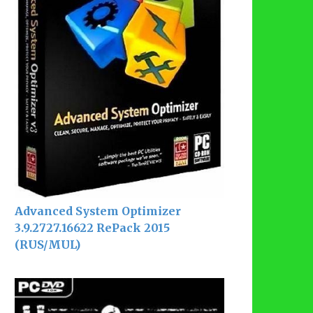
Advanced System Optimizer
3.9.2727.16622 RePack 2015
(RUS/MUL)