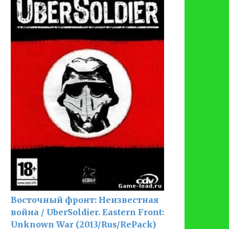
Восточный фронт: Неизвестная
война / UberSoldier. Eastern Front:
Unknown War (2013/Rus/RePack)