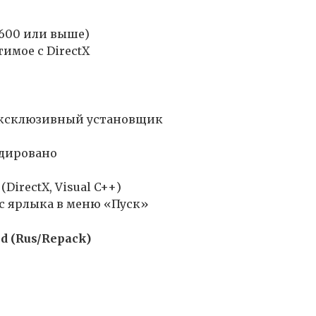
7600 или выше)
имое с DirectX
 Эксклюзивный установщик
одировано
DirectX, Visual C++)
и с ярлыка в меню «Пуск»
d (Rus/Repack)