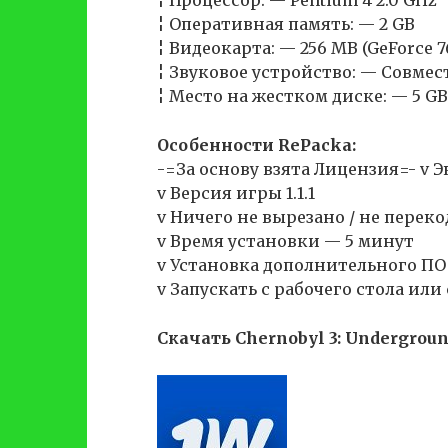
¦ Процессор: — Pentium 4 2.0 GHz
¦ Оперативная память: — 2 GB
¦ Видеокарта: — 256 MB (GeForce 
¦ Звуковое устройство: — Совмест
¦ Место на жестком диске: — 5 GB
Особенности RePackа:
-=За основу взята Лицензия=- v
v Версия игры 1.1.1
v Ничего не вырезано / не перек
v Время установки — 5 минут
v Установка дополнительного ПО (
v Запускать с рабочего стола ил
Скачать Chernobyl 3: Undergroun