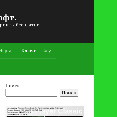
офт.
крипты бесплатно.
Игры
Ключи — key
Поиск
Поиск