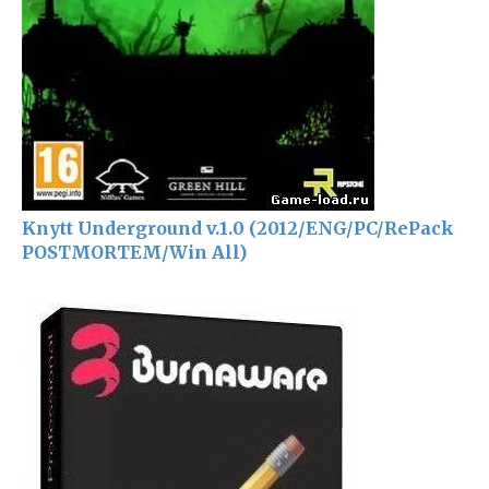
Knytt Underground v.1.0 (2012/ENG/PC/RePack
POSTMORTEM/Win All)