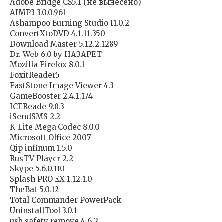
Adobe Bridge CS5.1 (не вынесено)
AIMP3 3.0.0.961
Ashampoo Burning Studio 11.0.2
ConvertXtoDVD 4.1.11.350
Download Master 5.12.2.1289
Dr. Web 6.0 by НАЗАРЕТ
Mozilla Firefox 8.0.1
FoxitReader5
FastStone Image Viewer 4.3
GameBooster 2.4.1.174
ICEReade 9.0.3
iSendSMS 2.2
K-Lite Mega Codec 8.0.0
Microsoft Office 2007
Qip infinum 1.5.0
RusTV Player 2.2
Skype 5.6.0.110
Splash PRO EX 1.12.1.0
TheBat 5.0.12
Total Commander PowerPack
UninstallTool 3.0.1
usb safety remove 4.6.2