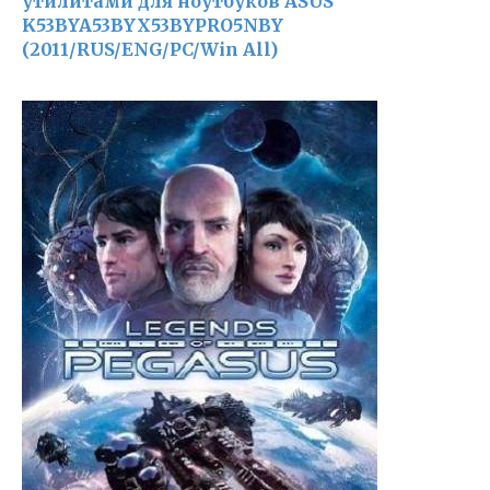
утилитами для ноутбуков ASUS
K53BYA53BYX53BYPRO5NBY
(2011/RUS/ENG/PC/Win All)