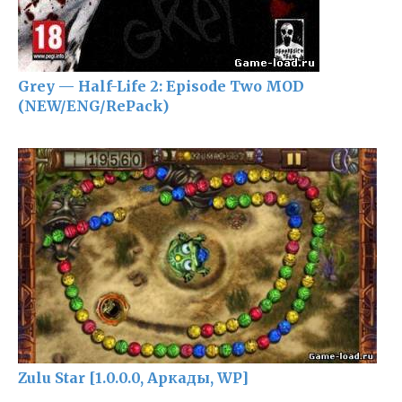
Grey — Half-Life 2: Episode Two MOD
(NEW/ENG/RePack)
Zulu Star [1.0.0.0, Аркады, WP]