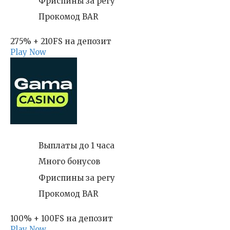
Фриспины за регу
Прокомод BAR
275% + 210FS на депозит
Play Now
Выплаты до 1 часа
Много бонусов
Фриспины за регу
Прокомод BAR
100% + 100FS на депозит
Play Now