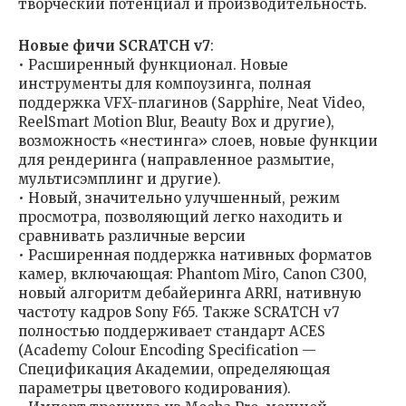
творческий потенциал и производительность.
Новые фичи SCRATCH v7
:
• Расширенный функционал. Новые
инструменты для компоузинга, полная
поддержка VFX-плагинов (Sapphire, Neat Video,
ReelSmart Motion Blur, Beauty Box и другие),
возможность «нестинга» слоев, новые функции
для рендеринга (направленное размытие,
мультисэмплинг и другие).
• Новый, значительно улучшенный, режим
просмотра, позволяющий легко находить и
сравнивать различные версии
• Расширенная поддержка нативных форматов
камер, включающая: Phantom Miro, Canon C300,
новый алгоритм дебайеринга ARRI, нативную
частоту кадров Sony F65. Также SCRATCH v7
полностью поддерживает стандарт ACES
(Academy Colour Encoding Specification —
Спецификация Академии, определяющая
параметры цветового кодирования).