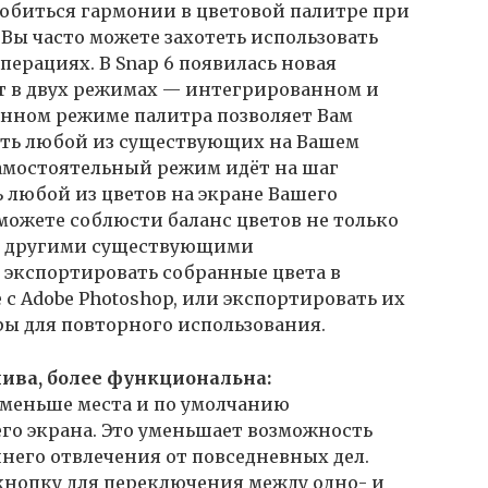
обиться гармонии в цветовой палитре при
Вы часто можете захотеть использовать
перациях. В Snap 6 появилась новая
ет в двух режимах — интегрированном и
анном режиме палитра позволяет Вам
ать любой из существующих на Вашем
амостоятельный режим идёт на шаг
ь любой из цветов на экране Вашего
можете соблюсти баланс цветов не только
 с другими существующими
 экспортировать собранные цвета в
с Adobe Photoshop, или экспортировать их
ры для повторного использования.
ива, более функциональна:
т меньше места и по умолчанию
го экрана. Это уменьшает возможность
его отвлечения от повседневных дел.
 кнопку для переключения между одно- и