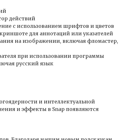
ий
тор действий
ение с использованием шрифтов и цветов
скриншоте для аннотаций или указателей
ания на изображении, включая фломастер,
ователя при использовании программы
лючая русский язык
огоядерности и интеллектуальной
енения и эффекты в Snap появляются
тов. Благодаря нашим новым подсказкам,