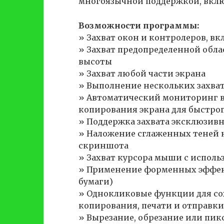
многоязычной поддержкой, вклю
Возможности программы:
» Захват окон и контролеров, в
» Захват предопределенной обл
высоты
» Захват любой части экрана
» Выполнение нескольких захват
» Автоматический мониторинг 
копирования экрана для быстрого
» Поддержка захвата эксклюзивн
» Наложение сглаженных теней 
скриншота
» Захват курсора мыши с испол
» Применение форменных эффек
бумаги)
» Однокликовые функции для со
копирования, печати и отправки
» Вырезание, обрезание или пик