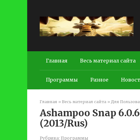
Перейти
к
контенту
Главная
Весь материал сайта
Программы
Разное
Новос
Главная
»
Весь материал сайта
»
Для Пользова
Ashampoo Snap 6.0.6 
(2013/Rus)
Рубрика:
Программы