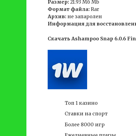
Размер:
21.93 Mб Мb
Формат файла:
Rar
Aрхив:
не запаролен
Информация для восстановлен
Скачать Ashampoo Snap 6.0.6 Fina
Топ 1 казино
Ставки на спорт
Более 8000 игр
Ежедневные призы