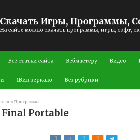
Скачать Игры, Программы, С
На сайте можно скачать программы, игры, софт, с
Все статьи сайта
Вебмастеру
Видео
ти
1Вин зеркало
Без рубрики
теля
»
Программы
Final Portable