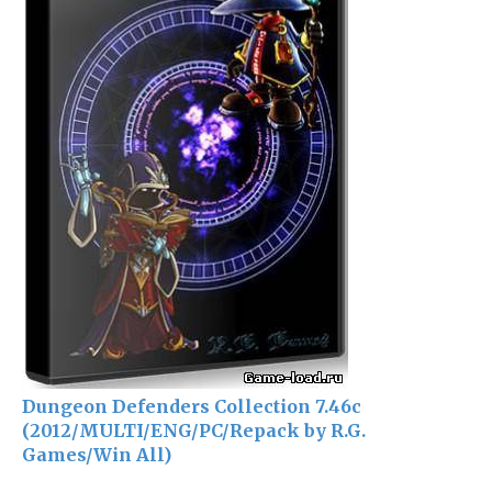
Dungeon Defenders Collection 7.46c
(2012/MULTI/ENG/PC/Repack by R.G.
Games/Win All)