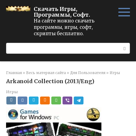
Перейти
Скачать Игры,
к
Программы, Софт.
контенту
На сайте можно скачать
программы, игры, софт,
скрипты бесплатно.
Поиск:
Главная
»
Весь материал сайта
»
Для Пользователя
»
Игры
Arkanoid Collection (2013/Eng)
Игры