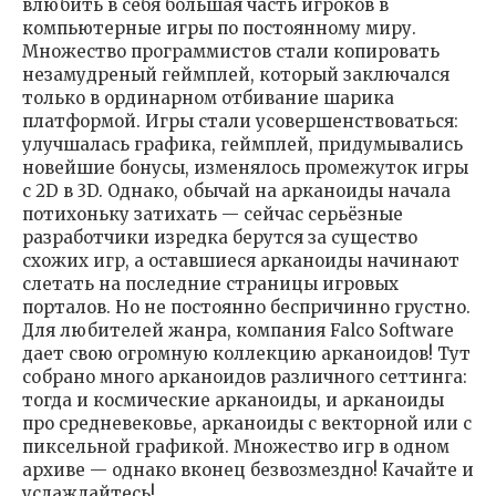
влюбить в себя большая часть игроков в
компьютерные игры по постоянному миру.
Множество программистов стали копировать
незамудреный геймплей, который заключался
только в ординарном отбивание шарика
платформой. Игры стали усовершенствоваться:
улучшалась графика, геймплей, придумывались
новейшие бонусы, изменялось промежуток игры
с 2D в 3D. Однако, обычай на арканоиды начала
потихоньку затихать — сейчас серьёзные
разработчики изредка берутся за существо
схожих игр, а оставшиеся арканоиды начинают
слетать на последние страницы игровых
порталов. Но не постоянно беспричинно грустно.
Для любителей жанра, компания Falco Software
дает свою огромную коллекцию арканоидов! Тут
собрано много арканоидов различного сеттинга:
тогда и космические арканоиды, и арканоиды
про средневековье, арканоиды с векторной или с
пиксельной графикой. Множество игр в одном
архиве — однако вконец безвозмездно! Качайте и
услаждайтесь!