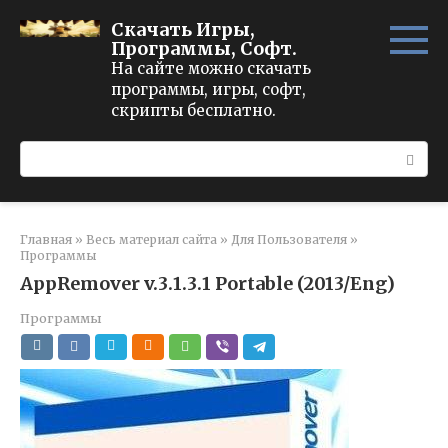
Перейти
Скачать Игры,
к
Программы, Софт.
контенту
На сайте можно скачать
программы, игры, софт,
скрипты бесплатно.
Поиск:
Главная
»
Весь материал сайта
»
Для Пользователя
»
Программы
AppRemover v.3.1.3.1 Portable (2013/Eng)
Программы