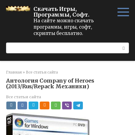
Перейти
Скачать Игры,
к
Программы, Софт.
контенту
На сайте можно скачать
программы, игры, софт,
скрипты бесплатно.
Поиск:
Главная
»
Все статьи сайта
Антология Company of Heroes
(2013/Rus/Repack Механики)
Все статьи сайта