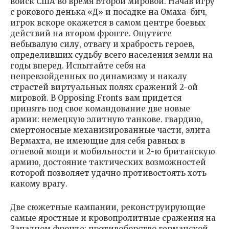
войск США во время Второй мировой. Начав игру
с рокового денька «Д» и посадке на Омаха-бич,
игрок вскоре окажется в самом центре боевых
действий на втором фронте. Ощутите
небывалую силу, отвагу и храбрость героев,
определивших судьбу всего населения земли на
годы вперед. Испытайте себя на
непревзойденных по динамизму и накалу
страстей виртуальных полях сражений 2-ой
мировой. В Opposing Fronts вам придется
принять под свое командование две новые
армии: немецкую элитную танковe. гвардию,
смертоносные механизированные части, элита
Вермахта, не имеющие для себя равных в
огневой мощи и мобильности и 2-ю британскую
армию, достояние тактических возможностей
которой позволяет удачно противостоять хоть
какому врагу.
Две сюжетные кампании, реконструирующие
самые яростные и кровопролитные сражения на
Западном фронте: противоборство германской