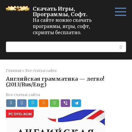
Перейти
Скачать Игры,
к
Программы, Софт.
контенту
На сайте можно скачать
программы, игры, софт,
скрипты бесплатно.
Поиск:
Главная
»
Все статьи сайта
Английская грамматика — легко!
(2013/Rus/Eng)
Все статьи сайта