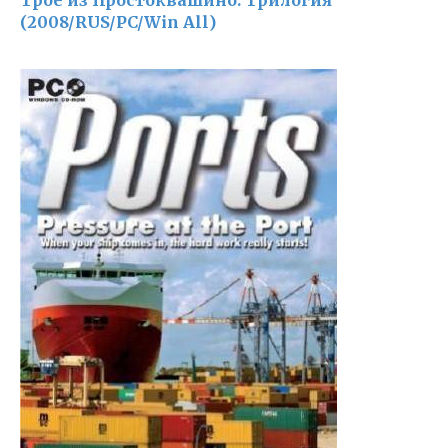
Трое из Простоквашино: Трилогия
(2008/RUS/PC/Win All)