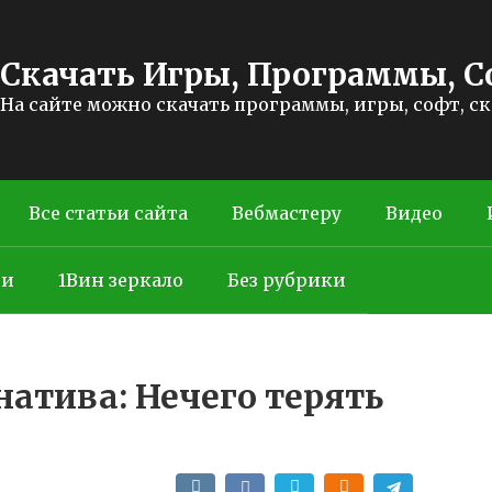
Скачать Игры, Программы, С
На сайте можно скачать программы, игры, софт, с
Все статьи сайта
Вебмастеру
Видео
ти
1Вин зеркало
Без рубрики
рнатива: Нечего терять