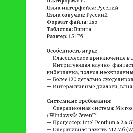
Платформа:
PC
Язык интерфейса:
Русский
Язык озвучки:
Русский
Формат файла:
.iso
Таблетка:
Вшита
Размер:
1.51 Гб
Особенность игры:
— Классическое приключение в 
— Интригующая научно-фантаст
киберпанка, полная неожиданны
— Более 120 детально смоделир
— Интерактивные диалоги, влия
Системные требования:
— Операционная система: Micros
/ Windows® 7even™
— Процессор: Intel Pentium 4 2.4
— Оперативная память: 512 Мб (Win