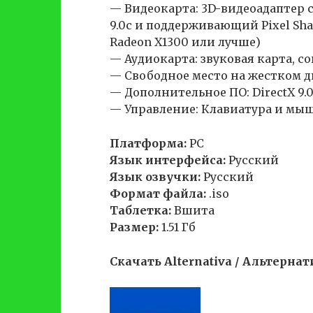
— Видеокарта: 3D-видеоадаптер 
9.0с и поддерживающий Pixel Shad
Radeon Х1300 или лучше)
— Аудиокарта: звуковая карта, со
— Свободное место на жестком ди
— Дополнительное ПО: DirectX 9.
— Управление: Клавиатура и мы
Платформа:
PC
Язык интерфейса:
Русский
Язык озвучки:
Русский
Формат файла:
.iso
Таблетка:
Вшита
Размер:
1.51 Гб
Скачать Alternativa / Альтернат