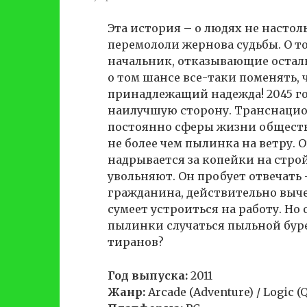
Эта история – о людях не настоль
перемололи жернова судьбы. О т
начальник, отказывающие осталь
о том шансе все-таки поменять, 
принадлежащий надежда! 2045 год
наилучшую сторону. Транснаци
постоянно сферы жизни общества
не более чем пылинка на ветру. О
надрывается за копейки на строй
увольняют. Он пробует отвечать
гражданина, действительно выче
сумеет устроиться на работу. Но 
пылинки случаться пыльной буре
тиранов?
Год выпуска:
2011
Жанр:
Arcade (Adventure) / Logic (Q