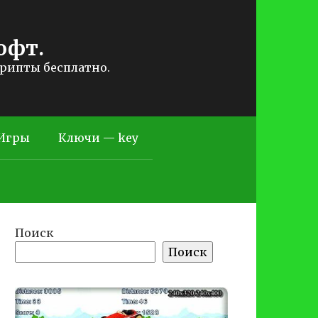
офт.
крипты бесплатно.
Игры
Ключи — key
Поиск
Поиск