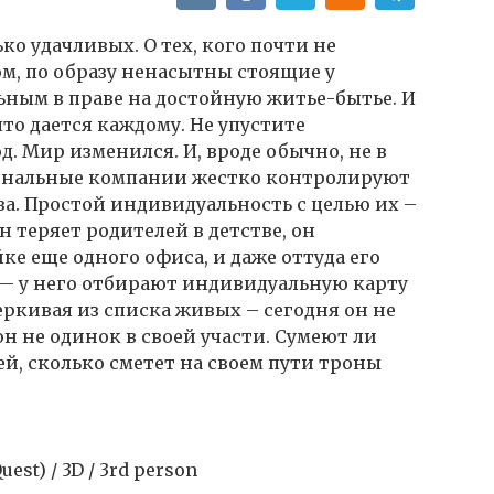
ко удачливых. О тех, кого почти не
ом, по образу ненасытны стоящие у
ным в праве на достойную житье-бытье. И
что дается каждому. Не упустите
. Мир изменился. И, вроде обычно, не в
ональные компании жестко контролируют
. Простой индивидуальность с целью их –
н теряет родителей в детстве, он
ке еще одного офиса, и даже оттуда его
 — у него отбирают индивидуальную карту
ркивая из списка живых – сегодня он не
он не одинок в своей участи. Сумеют ли
й, сколько сметет на своем пути троны
uest) / 3D / 3rd person