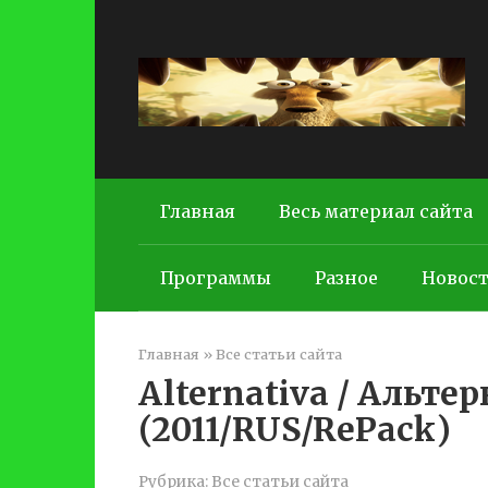
Перейти
к
контенту
Главная
Весь материал сайта
Программы
Разное
Новос
Главная
»
Все статьи сайта
Alternativa / Альте
(2011/RUS/RePack)
Рубрика:
Все статьи сайта