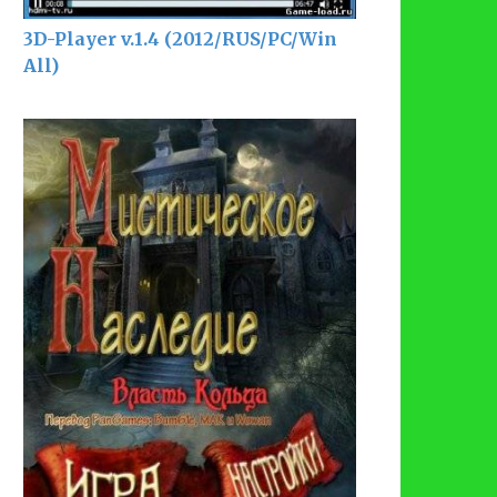
3D-Player v.1.4 (2012/RUS/PC/Win
All)