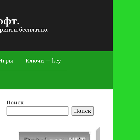
офт.
крипты бесплатно.
Игры
Ключи — key
Поиск
Поиск