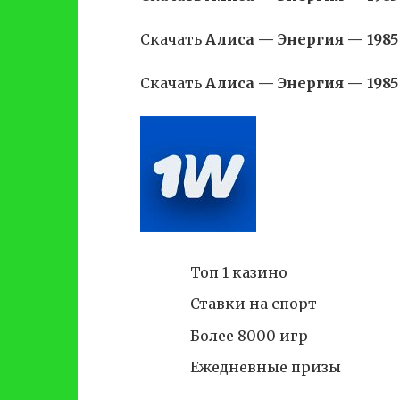
Скачать
Алиса — Энергия — 1985
Скачать
Алиса — Энергия — 1985
Топ 1 казино
Ставки на спорт
Более 8000 игр
Ежедневные призы