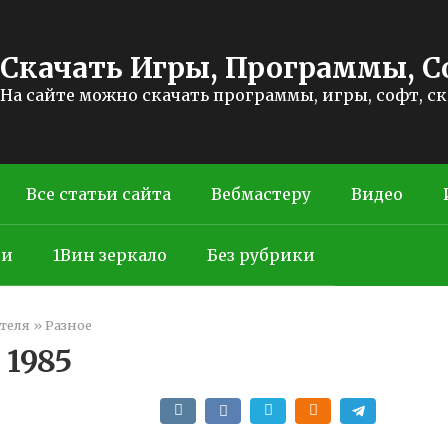
Скачать Игры, Программы, С
На сайте можно скачать программы, игры, софт, с
Все статьи сайта
Вебмастеру
Видео
ти
1Вин зеркало
Без рубрики
теля
»
Разное
 1985