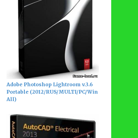
Adobe Photoshop Lightroom v.3.6
Portable (2012/RUS/MULTI/PC/Win
All)