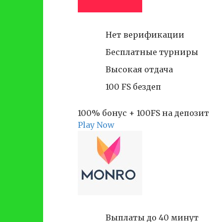
Нет верификации
Бесплатные турниры
Высокая отдача
100 FS бездеп
100% бонус + 100FS на депозит
Play Now
Выплаты до 40 минут