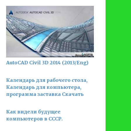
AutoCAD Civil 3D 2014 (2013/Eng)
Календарь для рабочего стола,
Календарь для компьютера,
программа заставка Скачать
Как видели будущее
компьютеров в СССР.