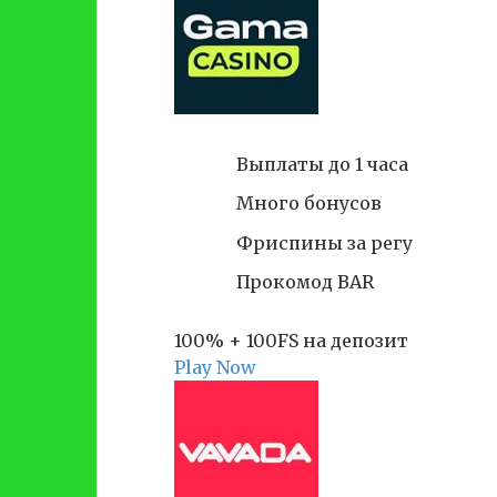
Выплаты до 1 часа
Много бонусов
Фриспины за регу
Прокомод BAR
100% + 100FS на депозит
Play Now