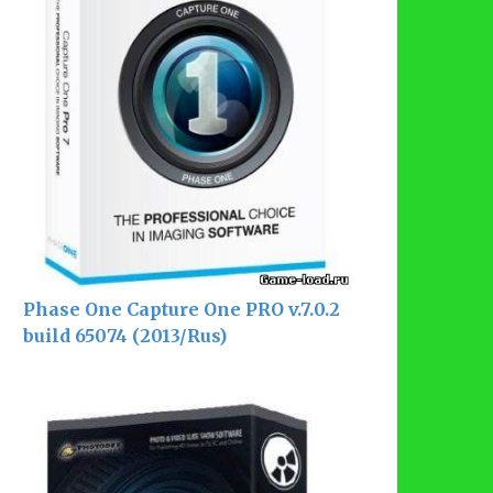
Phase One Capture One PRO v.7.0.2
build 65074 (2013/Rus)