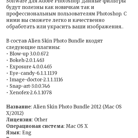
Software для Adobe Photoshop. Данные фильтры
будут полезны как новичкам так и
профессиональным пользователям Photoshop. С
ними вы cможете легко и качественно
обработать или украсить ваши изображения..
В состав Alien Skin Photo Bundle входят
следующие плагины:
• Blow-up 3.0.0.672
• Bokeh-2.0.1.463
• Exposure 4.0.0.465
• Eye-candy-6.1.1.1139
• Image-doctor-2.1.1.1116
• Snap-art-3.0.0.746
• Xenofex-2.6.1.1078
Название
: Alien Skin Photo Bundle 2012 (Mac OS
X/2012)
Лицензия
: Other
Операционая система
: Mac OS X
Язык
: Eng