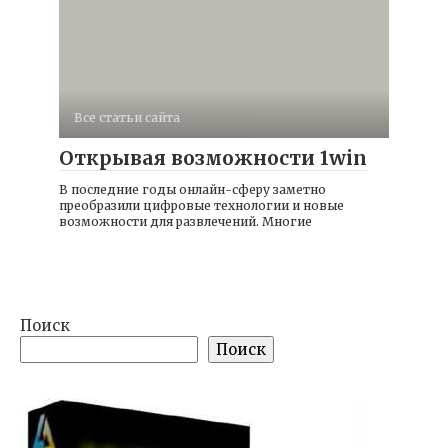
Все статьи сайта
Открывая возможности 1win
В последние годы онлайн-сферу заметно
преобразили цифровые технологии и новые
возможности для развлечений. Многие
Поиск
Поиск