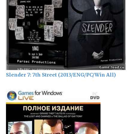
Slender 7: 7th Street (2013/ENG/PC/Win All)