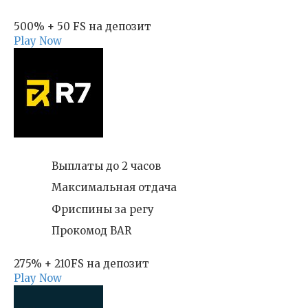
500% + 50 FS на депозит
Play Now
Выплаты до 2 часов
Максимальная отдача
Фриспины за регу
Прокомод BAR
275% + 210FS на депозит
Play Now