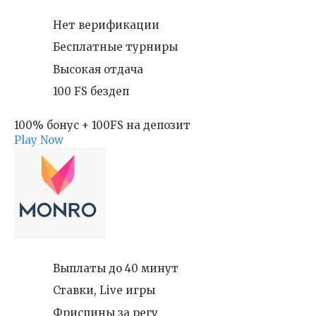
Нет верификации
Бесплатные турниры
Высокая отдача
100 FS бездеп
100% бонус + 100FS на депозит
Play Now
Выплаты до 40 минут
Ставки, Live игры
Фриспины за регу