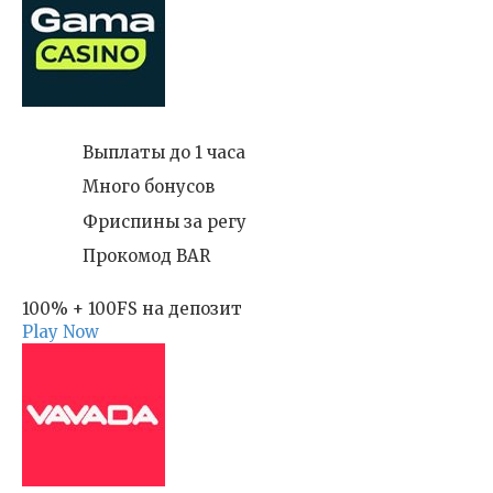
Выплаты до 1 часа
Много бонусов
Фриспины за регу
Прокомод BAR
100% + 100FS на депозит
Play Now