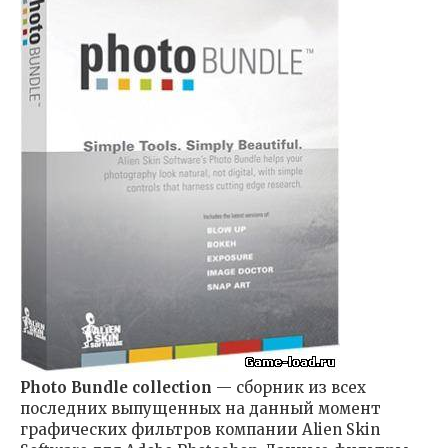
Photo Bundle collection
— cборник из всех
последних выпущенных на данный момент
графических фильтров компании Alien Skin