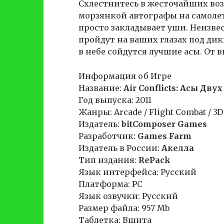
Схлестнитесь в жесточайших воз
морзянкой автографы на самолет
просто закладывает уши. Неизв
пройдут на ваших глазах под дик
в небе сойдутся лучшие асы. От в
Информация об Игре
Название:
Air Conflicts: Асы Дву
Год выпуска: 2011
Жанры: Arcade / Flight Combat / 3D
Издатель:
bitComposer Games
Разработчик:
Games Farm
Издатель в России:
Акелла
Тип издания:
RePack
Язык интерфейса: Русский
Платформа: PC
Язык озвучки: Русский
Размер файла: 957 Mb
Таблетка: Вшита