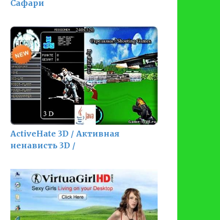
Сафари
ActiveHate 3D / Активная
ненависть 3D /