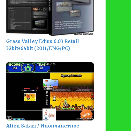
Grass Valley Edius 6.03 Retail
32bit+64bit (2011/ENG/PC)
Alien Safari / Инопланетное