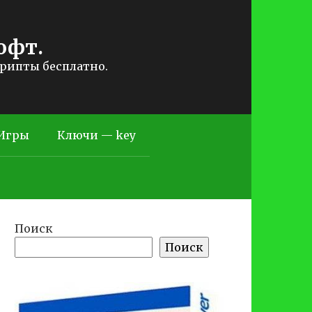
офт.
крипты бесплатно.
Игры
Ключи — key
Поиск
Поиск