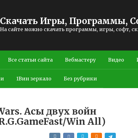
Скачать Игры, Программы, С
На сайте можно скачать программы, игры, софт, с
Все статьи сайта
Вебмастеру
Видео
ти
1Вин зеркало
Без рубрики
t Wars. Асы двух войн
 R.G.GameFast/Win All)