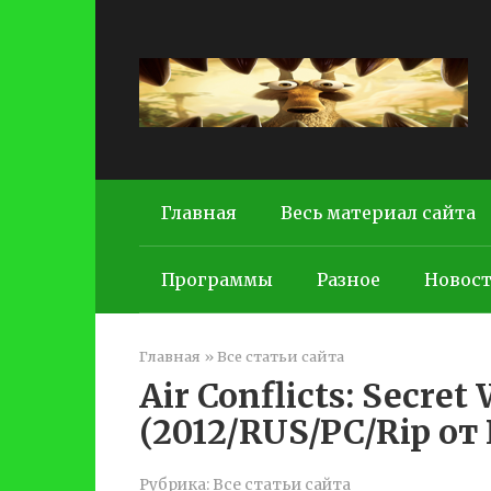
Перейти
к
контенту
Главная
Весь материал сайта
Программы
Разное
Новос
Главная
»
Все статьи сайта
Air Conflicts: Secre
(2012/RUS/PC/Rip от
Рубрика:
Все статьи сайта