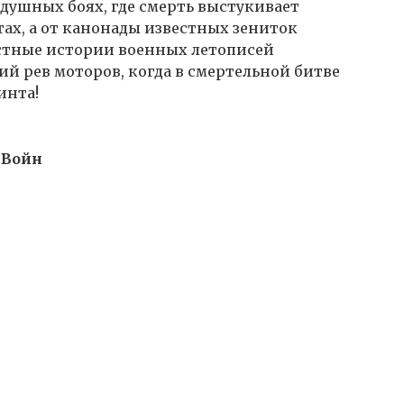
душных боях, где смерть выстукивает
ах, а от канонады известных зениток
естные истории военных летописей
ий рев моторов, когда в смертельной битве
инта!
х Войн