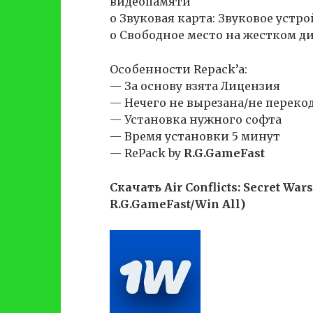
видеопамяти
o Звуковая карта: Звуковое устро
o Свободное место на жестком дис
Особенности Repack’a:
— За основу взята Лицензия
— Нечего не вырезана/не переко
— Установка нужного софта
— Время установки 5 минут
— RePack by
R.G.GameFast
Скачать Air Conflicts: Secret Wa
R.G.GameFast/Win All)