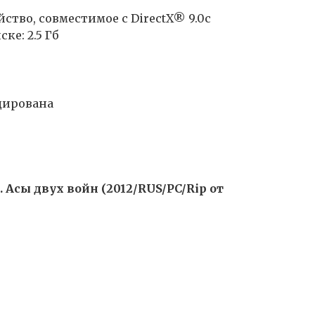
йство, совместимое с DirectX® 9.0с
ке: 2.5 Гб
дирована
rs. Асы двух войн (2012/RUS/PC/Rip от