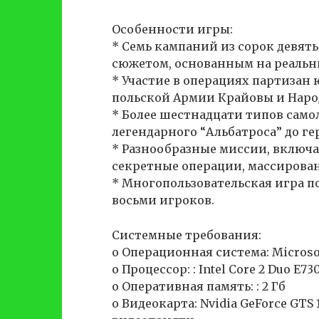
Особенности игры:
* Семь кампаний из сорок девят
сюжетом, основанным на реальн
* Участие в операциях партизан
польской Армии Крайовы и Наро
* Более шестнадцати типов само
легендарного “Альбатроса” до гер
* Разнообразные миссии, включ
секретные операции, массирова
* Многопользовательская игра по
восьми игроков.
Cистемные требования:
o Операционная система: Microsoft
o Процессор: : Intel Core 2 Duo E73
o Оперативная память: : 2 Гб
o Видеокарта: Nvidia GeForce GTS 