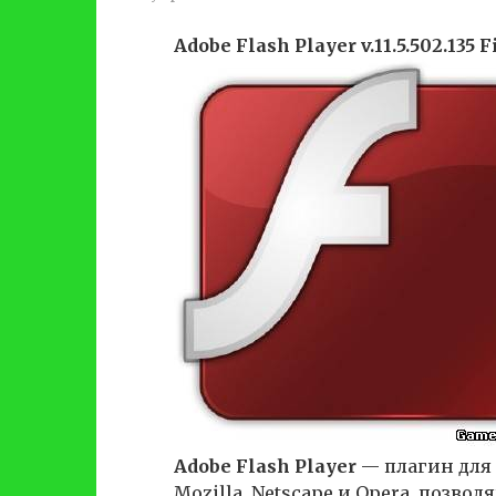
Adobe Flash Player v.11.5.502.135 F
Adobe Flash Player
— плагин для б
Mozilla, Netscape и Opera, позв