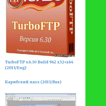
TurboFTP v.6.30 Build 962 x32+x64
(2013/Eng)
Карибский пазл (2013/Rus)