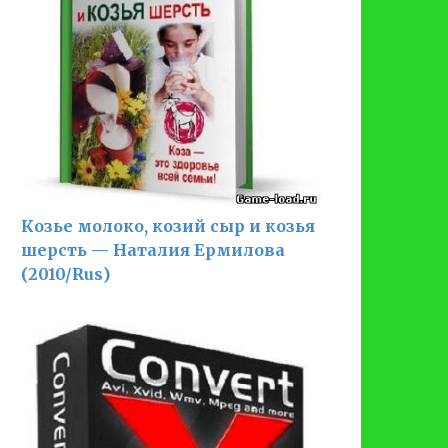
Козье молоко, козий сыр и козья
шерсть — Наталия Ермилова
(2010/Rus)