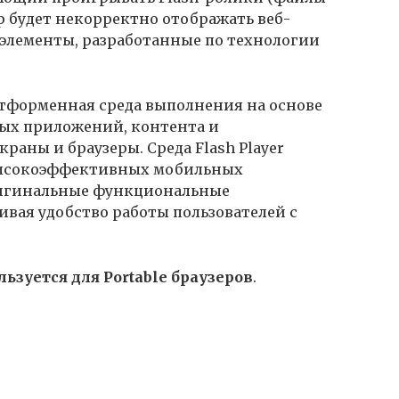
р будет некорректно отображать веб-
элементы, разработанные по технологии
тформенная среда выполнения на основе
ных приложений, контента и
раны и браузеры. Среда Flash Player
высокоэффективных мобильных
игинальные функциональные
ивая удобство работы пользователей с
ользуется для Portable браузеров
.