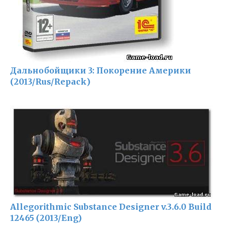
Дальнобойщики 3: Покорение Америки
(2013/Rus/Repack)
Allegorithmic Substance Designer v.3.6.0 Build
12465 (2013/Eng)