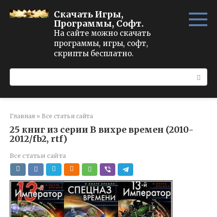
Перейти
Скачать Игры,
к
Программы, Софт.
контенту
На сайте можно скачать
программы, игры, софт,
скрипты бесплатно.
Поиск:
Главная
»
Все статьи сайта
25 книг из серии В вихре времен (2010-
2012/fb2, rtf)
Все статьи сайта